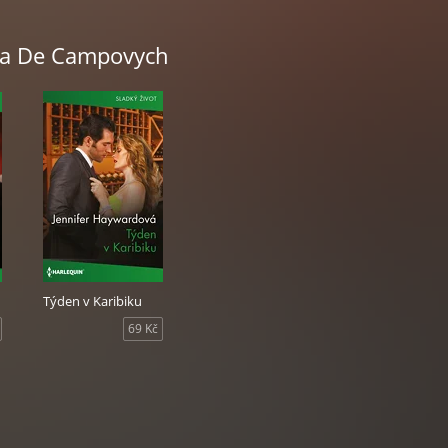
na De Campovych
Týden v Karibiku
69 Kč