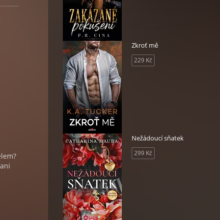
Zkroť mě
229 Kč
Nežádoucí sňatek
299 Kč
elem?
 ani