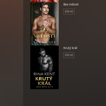
Bez milosti
399 Kč
Krutý král
399 Kč