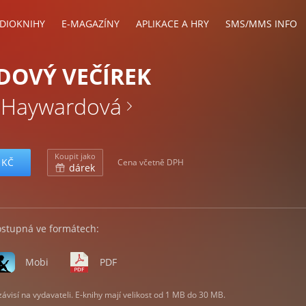
DIOKNIHY
E-MAGAZÍNY
APLIKACE A HRY
SMS/MMS INFO
DOVÝ VEČÍREK
r Haywardová
Koupit jako
 KČ
Cena včetně DPH
dárek
ostupná ve formátech:
Mobi
PDF
visí na vydavateli. E-knihy mají velikost od 1 MB do 30 MB.