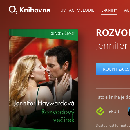
UVÍTACÍ MELODIE
E-KNIHY
AU
ROZVO
Jennife
KOUPIT ZA 69
Tato e-kniha je d
ePUB
Dostupnost formátů zá