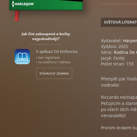
SVĚTOVÁ LITERA
Jak číst zakoupené e-knihy
nejpohodlněji?
Vydavatel:
Harper
Vydáno: 2025
V aplikaci O2 Knihovna
Série:
Rodina De
• bez registrace
Jazyk: český
• na telefonu i tabletu
Počet stran: 155
STÁHNOUT ZDARMA
Přetrpět pár hodi
svoboda!
Riccardo nechápa
Pečujícím a staro
po všech těch měs
nerozvádějí!
Prvním krokem bud