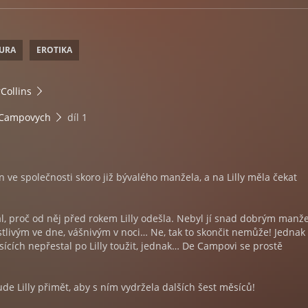
TURA
EROTIKA
Collins
 Campovych
díl 1
n ve společnosti skoro již bývalého manžela, a na Lilly měla čekat
l, proč od něj před rokem Lilly odešla. Nebyl jí snad dobrým manž
stlivým ve dne, vášnivým v noci… Ne, tak to skončit nemůže! Jednak
ících nepřestal po Lilly toužit, jednak… De Campovi se prostě
e Lilly přimět, aby s ním vydržela dalších šest měsíců!