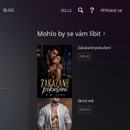
BLOG
O2.cz
Přihlásit se
Mohlo by se vám líbit
Zakázané pokušení
299 Kč
Zkroť mě
229 Kč