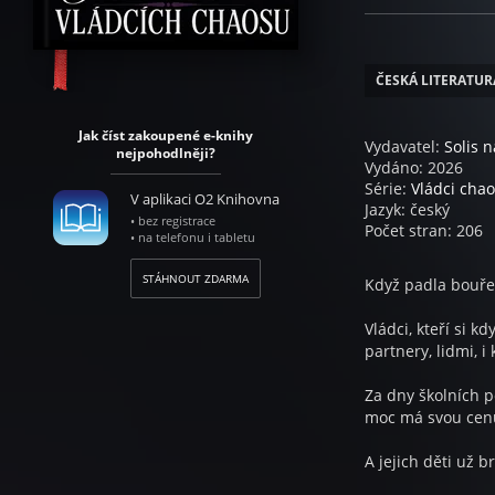
ČESKÁ LITERATUR
Jak číst zakoupené e-knihy
Vydavatel:
Solis n
nejpohodlněji?
Vydáno: 2026
Série:
Vládci cha
V aplikaci O2 Knihovna
Jazyk: český
• bez registrace
Počet stran: 206
• na telefonu i tabletu
STÁHNOUT ZDARMA
Když padla bouře,
Vládci, kteří si k
partnery, lidmi, i 
Za dny školních p
moc má svou cen
A jejich děti už b