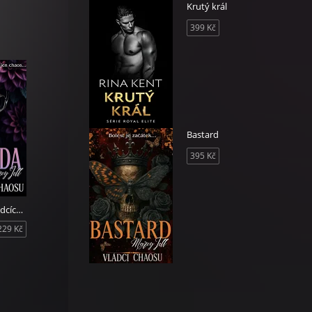
Krutý král
399 Kč
Bastard
395 Kč
Legenda o vládcích chaosu
229 Kč