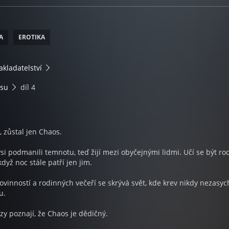
A
EROTIKA
akladatelství
osu
díl 4
 zůstal jen Chaos.
dysi podmanili temnotu, teď žijí mezi obyčejnými lidmi. Učí se být rod
když noc stále patří jen jim.
ovinností a rodinných večeří se skrývá svět, kde krev nikdy nezasyc
u.
rzy poznají, že Chaos je dědičný.