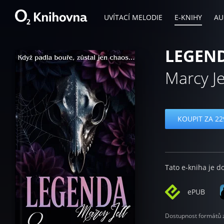
UVÍTACÍ MELODIE
E-KNIHY
AU
LEGEND
Marcy Je
KOUPIT ZA 22
Tato e-kniha je d
ePUB
Dostupnost formátů zá