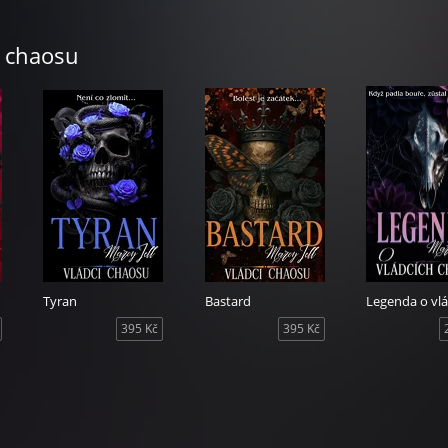
i chaosu
Tyran
Bastard
395 Kč
395 Kč