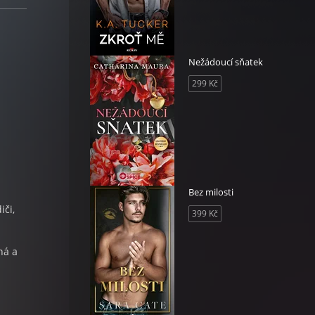
Nežádoucí sňatek
299 Kč
Bez milosti
iči,
399 Kč
há a