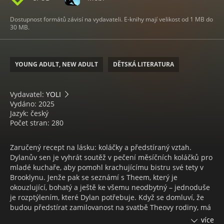
Dostupnost formátů závisí na vydavateli. E-knihy mají velikost od 1 MB do
30 MB.
YOUNG ADULT, NEW ADULT
DĚTSKÁ LITERATURA
Vydavatel:
YOLI
Vydáno: 2025
Jazyk: český
Počet stran: 280
Zaručený recept na lásku: koláčky a předstíraný vztah.
Dylanův sen je vyhrát soutěž v pečení měsíčních koláčků pro
mladé kuchaře, aby pomohl krachujícímu bistru své tety v
Brooklynu. Jenže pak se seznámí s Theem, který je
okouzlující, bohatý a ještě ke všemu neodbytný – jednoduše
je rozptýlením, které Dylan potřebuje. Když se domluví, že
budou předstírat zamilovanost na svatbě Theovy rodiny, má
to být jen hra, ovšem čím více se sbližují, tím těžší je pro
více