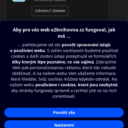
STÁHNOUT ZDARMA
Obsah ke stažení
Moje O2 Knihovna
Další zábava
© O2 Czech Republic a.s.
Nákupní řád
Přístupnost
Aplikace O2 Knihovna
Zásady zpracování osobních údajů
Čti a poslouchej své e-knihy a
Cookies