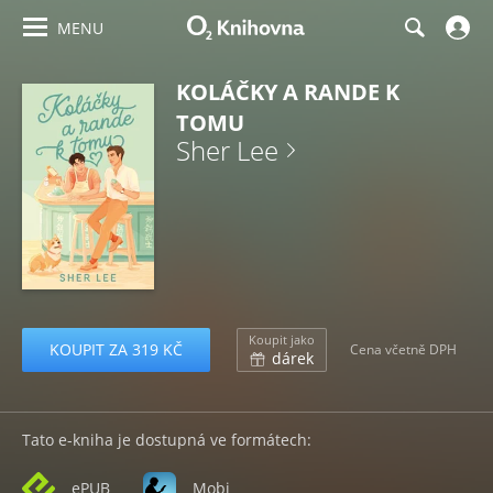
MENU
KOLÁČKY A RANDE K
TOMU
Sher Lee
Koupit jako
KOUPIT ZA 319 KČ
Cena včetně DPH
dárek
Tato e-kniha je dostupná ve formátech:
ePUB
Mobi