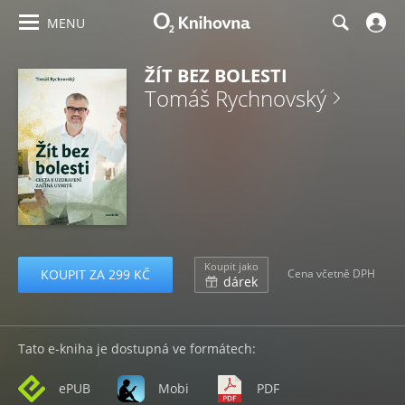
MENU
ŽÍT BEZ BOLESTI
Tomáš Rychnovský
Koupit jako
KOUPIT ZA 299 KČ
Cena včetně DPH
dárek
Tato e-kniha je dostupná ve formátech:
ePUB
Mobi
PDF