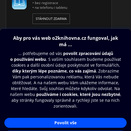
• bez registrace
• na telefonu i tabletu
STÁHNOUT ZDARMA
Obsah ke stažení
Moje O2 Knihovna
Další zábava
© O2 Czech Republic a.s.
Nákupní řád
Přístupnost
Aplikace O2 Knihovna
Zásady zpracování osobních údajů