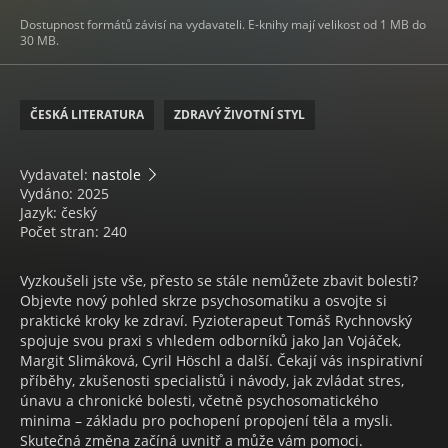
Dostupnost formátů závisí na vydavateli. E-knihy mají velikost od 1 MB do
30 MB.
ČESKÁ LITERATURA
ZDRAVÝ ŽIVOTNÍ STYL
Vydavatel:
nastole
Vydáno: 2025
Jazyk: český
Počet stran: 240
Vyzkoušeli jste vše, přesto se stále nemůžete zbavit bolesti?
Objevte nový pohled skrze psychosomatiku a osvojte si
praktické kroky ke zdraví. Fyzioterapeut Tomáš Rychnovský
spojuje svou praxi s vhledem odborníků jako Jan Vojáček,
Margit Slimáková, Cyril Höschl a další. Čekají vás inspirativní
příběhy, zkušenosti specialistů i návody, jak zvládat stres,
únavu a chronické bolesti, včetně psychosomatického
minima – základu pro pochopení propojení těla a mysli.
Skutečná změna začíná uvnitř a může vám pomoci.