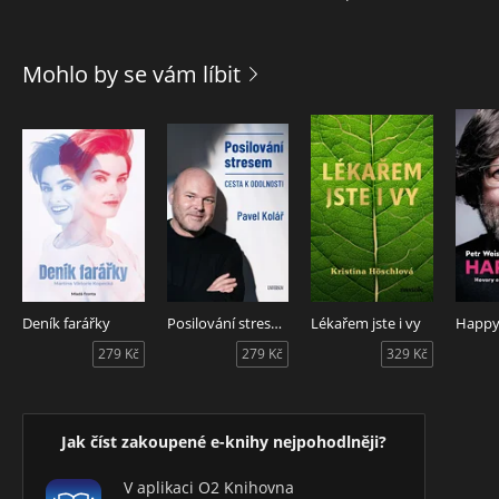
Mohlo by se vám líbit
Deník farářky
Posilování stresem - Cesta k odolnosti
Lékařem jste i vy
Happ
279 Kč
279 Kč
329 Kč
Jak číst zakoupené e-knihy nejpohodlněji?
V aplikaci O2 Knihovna