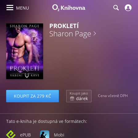
MENU
PROKLETÍ
Sharon Page
Koupit jako
KOUPIT ZA 279 KČ
Cena včetně DPH
dárek
Tato e-kniha je dostupná ve formátech:
ePUB
Mobi