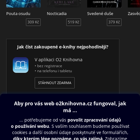
Pouta osudu
Nocticadia
Svedené duše
Zasvěc
309 Kč
519 Kč
379 Kč
Jak číst zakoupené e-knihy nejpohodlněji?
V aplikaci O2 Knihovna
• bez registrace
• na telefonu i tabletu
STÁHNOUT ZDARMA
Obsah ke stažení
Moje O2 Knihovna