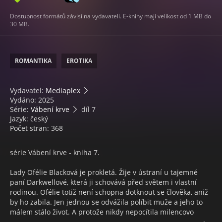
Dostupnost formátů závisí na vydavateli. E-knihy mají velikost od 1 MB do
30 MB.
ROMANTIKA
EROTIKA
Vydavatel:
Mediaplex
Vydáno: 2025
Série:
Vábení krve
díl 7
Jazyk: český
Počet stran: 368
série Vábení krve - kniha 7.
Lady Ofélie Blacková je prokletá. Žije v ústraní u tajemné
paní Darkwellové, která ji schovává před světem i vlastní
rodinou. Ofélie totiž není schopna dotknout se člověka, aniž
by ho zabila. Jen jednou se odvážila políbit muže a jeho to
málem stálo život. A protože nikdy nepocítila milencovo
pohlazení, své tužby uspokojuje návštěvami muzea, kde