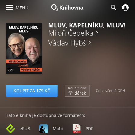
MENU
MLUV, KAPELNÍKU, MLUV!
Miloň Čepelka
Václav Hybš
Koupit jako
KOUPIT ZA 179 KČ
Cena včetně DPH
dárek
Tato e-kniha je dostupná ve formátech:
ePUB
Mobi
PDF