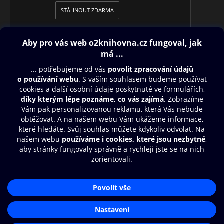
STÁHNOUT ZDARMA
Obsah ke stažení
Moje O2 Knihovna
Další zábava
© O2 Czech Republic a.s.
Nákupní řád
Přístupnost
Aplikace O2 Knihovna
Zásady zpracování osobních údajů
Čti a poslouchej své e-knihy a
Cookies
audioknihy rychleji a pohodlněji.