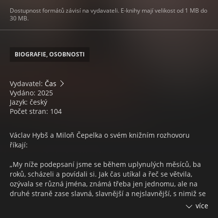
Dostupnost formátů závisí na vydavateli. E-knihy mají velikost od 1 MB do
30 MB.
BIOGRAFIE, OSOBNOSTI
Vydavatel:
Čas
Vydáno: 2025
Jazyk: český
Počet stran: 104
Václav Hybš a Miloň Čepelka o svém knižním rozhovoru
říkají:
„My níže podepsaní jsme se během uplynulých měsíců, ba
roků, scházeli a povídali si. Jak čas utíkal a řeč se větvila,
ozývala se různá jména, známá třeba jen jednomu, ale na
druhé straně zase slavná, slavnější a nejslavnější, s nimiž se
první z nás, muzikant, potkával na cestách republikou i
více
světem. Jeho vzpomínky na setkání s nimi včetně důsledků,