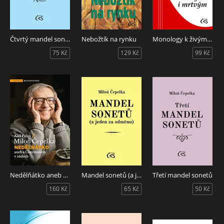
Čtvrtý mandel sonetů
Nebožtík na rynku
Monology k živým i mrtvým
75 Kč
129 Kč
99 Kč
Nedělňátko aneb s Cimrmanem v zádech
Mandel sonetů (a jeden za odměnu)
Třetí mandel sonetů
160 Kč
65 Kč
50 Kč