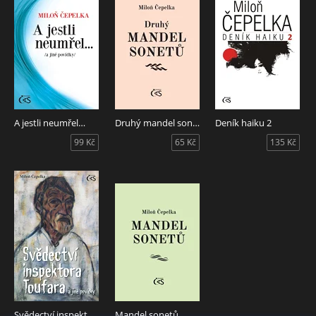
A jestli neumřel…
Druhý mandel sonetů
Deník haiku 2
99 Kč
65 Kč
135 Kč
Svědectví inspektora Toufara
Mandel sonetů