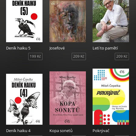
Deník haiku 5
Josefové
Letí to pamětí
199 Kč
209 Kč
209 Kč
Deník haiku 4
Kopa sonetů
Pokrývač