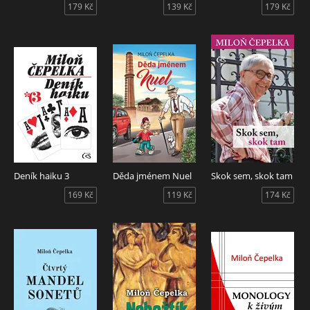
179 Kč
139 Kč
179 Kč
Deník haiku 3
Děda jménem Nuel
Skok sem, skok tam
169 Kč
119 Kč
174 Kč