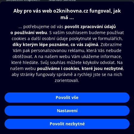
140 Kč
65 Kč
Obsah ke stažení
Moje O2 Knihovna
Další zábava
© O2 Czech Republic a.s.
Nákupní řád
Přístupnost
Aplikace O2 Knihovna
Zásady zpracování osobních údajů
Čti a poslouchej své e-knihy a
Cookies
audioknihy rychleji a pohodlněji.
Nastavení cookies
STÁHNOUT