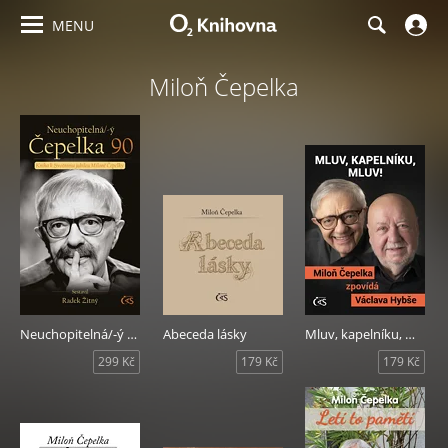
MENU
Miloň Čepelka
Neuchopitelná/-ý Čepelka 90
Abeceda lásky
Mluv, kapelníku, mluv!
299 Kč
179 Kč
179 Kč