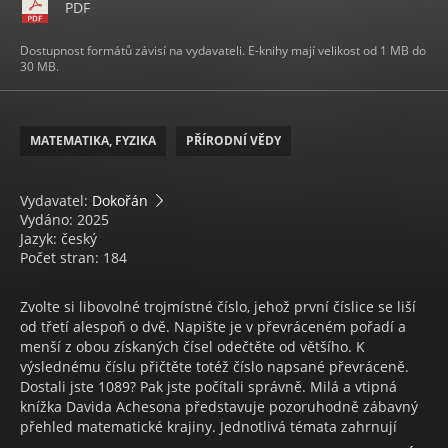
PDF
Dostupnost formátů závisí na vydavateli. E-knihy mají velikost od 1 MB do
30 MB.
MATEMATIKA, FYZIKA
PŘÍRODNÍ VĚDY
Vydavatel:
Dokořán
Vydáno: 2025
Jazyk: český
Počet stran: 184
Zvolte si libovolné trojmístné číslo, jehož první číslice se liší
od třetí alespoň o dvě. Napište je v převráceném pořadí a
menší z obou získaných čísel odečtěte od většího. K
výslednému číslu přičtěte totéž číslo napsané převráceně.
Dostali jste 1089? Pak jste počítali správně. Milá a vtipná
knížka Davida Achesona představuje pozoruhodně zábavný
přehled matematické krajiny. Jednotlivá témata zahrnují
známé i méně známé fascinující hádanky (královecké mosty,