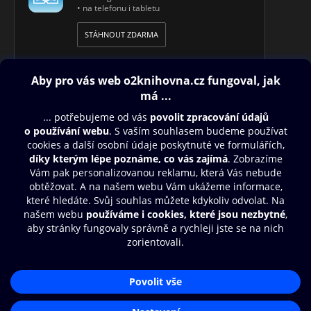
• na telefonu i tabletu
STÁHNOUT ZDARMA
Obsah ke stažení
Moje O2 Knihovna
Další zábava
© O2 Czech Republic a.s.
Nákupní řád
Přístupnost
Aplikace O2 Knihovna
Zásady zpracování osobních údajů