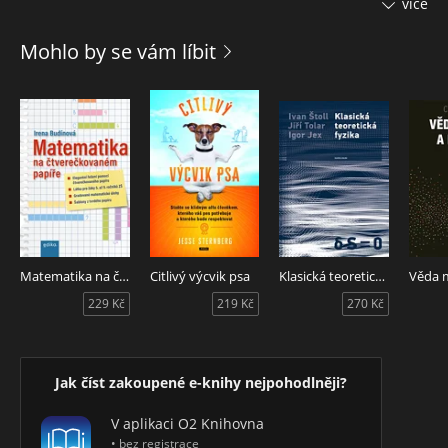
více
problém balení pomerančů, Velkou Fermatovu větu, indický
trik s provazem atd.), které přesahují i do topologie a fyziky.
Mohlo by se vám líbit
Autor popisuje nejkrásnější matematické vztahy, významné
historické souvislosti, a přináší i návod jak správně dělat
chyby. Text je výstižně ilustrován světovými karikaturisty.
Stručně řečeno, jde o jeden z nejčtivějších matematických
výkladů všech dob.
Matematika na čtverečkovaném papíře
Citlivý výcvik psa
Klasická teoretická fyzika
229 Kč
219 Kč
270 Kč
Jak číst zakoupené e-knihy nejpohodlněji?
V aplikaci O2 Knihovna
• bez registrace