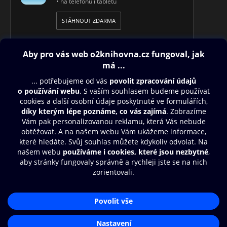
• na telefonu i tabletu
STÁHNOUT ZDARMA
Obsah ke stažení
Moje O2 Knihovna
Další zábava
© O2 Czech Republic a.s.
Nákupní řád
Přístupnost
Aplikace O2 Knihovna
Zásady zpracování osobních údajů
Čti a poslouchej své e-knihy a
Cookies