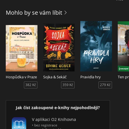
Luca se oženit nikdy nechtěl. Ale udělal by to! Kdyby
Mohlo by se vám líbit
nezjistil, jak moc ho chtěli rodiče jeho „nastávající“ podvést.
Utéct od nich… od ní!, to bylo to nejlepší, co mohl udělat.
Až na ten polibek, na který nemohl zapomenout!
Hospůdka v Praze
Sojka & Sekáč
Pravidla hry
382 Kč
359 Kč
279 Kč
Jak číst zakoupené e-knihy nejpohodlněji?
V aplikaci O2 Knihovna
• bez registrace