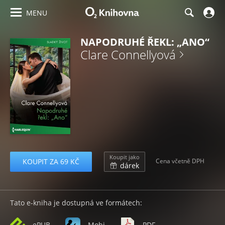
MENU
NAPODRUHÉ ŘEKL: „ANO“
Clare Connellyová
Koupit jako
KOUPIT ZA 69 KČ
Cena včetně DPH
dárek
Tato e-kniha je dostupná ve formátech:
ePUB
Mobi
PDF