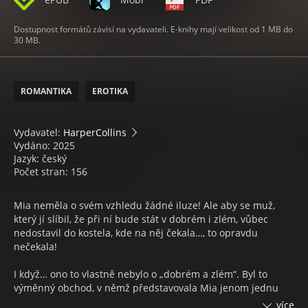
Dostupnost formátů závisí na vydavateli. E-knihy mají velikost od 1 MB do
30 MB.
ROMANTIKA
EROTIKA
Vydavatel:
HarperCollins
Vydáno: 2025
Jazyk: český
Počet stran: 156
Mia neměla o svém vzhledu žádné iluze! Ale aby se muž,
který jí slíbil, že při ní bude stát v dobrém i zlém, vůbec
nedostavil do kostela, kde na něj čekala…, to opravdu
nečekala!
I když… ono to vlastně nebylo o „dobrém a zlém“. Byl to
výměnný obchod, v němž představovala Mia jenom jednu
položku… a cílem byla fúze miliardových korporací.
více