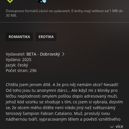
Dostupnost formátů závisí na vydavateli. E-knihy mají velikost od 1 MB do
30 MB.
ROMANTIKA
EROTIKA
Vydavatel:
BETA - Dobrovský
Vydáno: 2025
Jazyk: český
Počet stran: 296
Chtěla jsem jenom dítě. A že pro něj nemám otce? Nevadí!
Od toho jsou tu anonymní dárci… Ale když mi z kliniky pro
léčbu neplodnosti omylem pošlou dopis adresovaný muži,
jehož kód vzorku se shoduje s tím, co jsem si vybrala, dozvím
se, že otcem mého dítěte není nikdo jiný než světoznámý
tenisový šampion Fabian Catalano. Muž, proslulý svou
nádhernou tváří, vypracovaným tělem a pověstí vznětlivého
divocha. A když si nás pak klinika pozve na schůzku ohledně
více