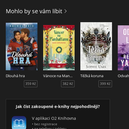
náhrady škod… k mému údivu se ukáže, že tenhle
temperamentní Adonis chce poznat svoji dceru. Pozvu ho,
Mohlo by se vám líbit
aby u nás na čas zůstal, nastavím základní pravidla…
Nekomplikovaná dohoda. Než se všechno zkomplikuje…
Dlouhá hra
Vánoce na Manhattanu
Těžká koruna
Odvaha
359 Kč
382 Kč
399 Kč
Jak číst zakoupené e-knihy nejpohodlněji?
V aplikaci O2 Knihovna
• bez registrace
• na telefonu i tabletu