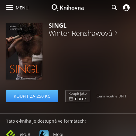
MENU
SINGL
Winter Renshawová
Koupit jako
KOUPIT ZA 250 KČ
Cena včetně DPH
dárek
Tato e-kniha je dostupná ve formátech:
ePUB
Mobi