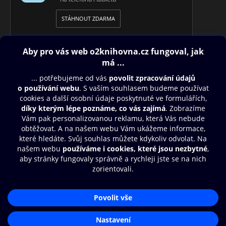
STÁHNOUT ZDARMA
Obsah ke stažení
Moje O2 Knihovna
Další zábava
© O2 Czech Republic a.s.
Nákupní řád
Přístupnost
Aplikace O2 Knihovna
Zásady zpracování osobních údajů
Čti a poslouchej své e-knihy a
Cookies