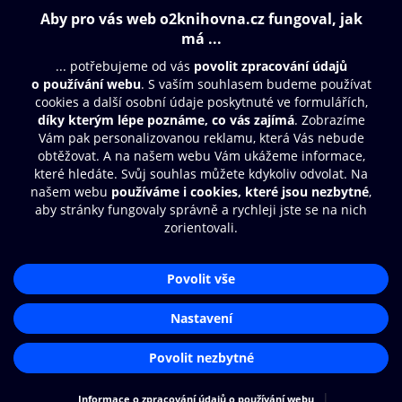
Obsah ke stažení
Moje O2 Knihovna
Další zábava
© O2 Czech Republic a.s.
Nákupní řád
Přístupnost
Aplikace O2 Knihovna
Zásady zpracování osobních údajů
Čti a poslouchej své e-knihy a
Cookies
audioknihy rychleji a pohodlněji.
Nastavení cookies
STÁHNOUT