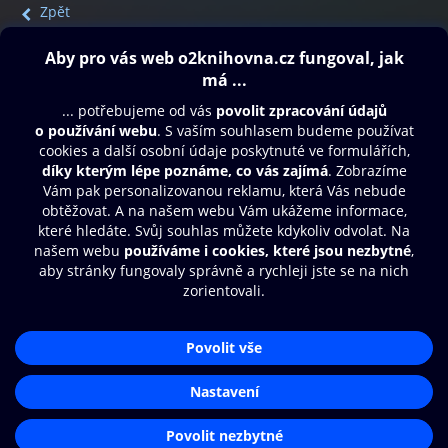
Zpět
Obsah ke stažení
Moje O2 Knihovna
Další zábava
© O2 Czech Republic a.s.
Nákupní řád
Přístupnost
Aplikace O2 Knihovna
Zásady zpracování osobních údajů
Čti a poslouchej své e-knihy a
Cookies
audioknihy rychleji a pohodlněji.
Nastavení cookies