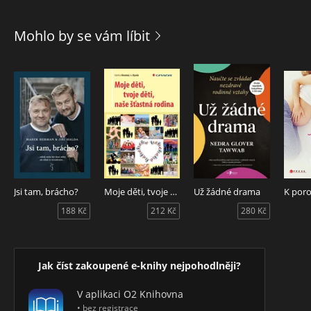
Mohlo by se vám líbit
Jsi tam, brácho?
Moje děti, tvoje děti, naše šťastná rodina
Už žádné drama
188 Kč
212 Kč
280 Kč
Jak číst zakoupené e-knihy nejpohodlněji?
V aplikaci O2 Knihovna
• bez registrace