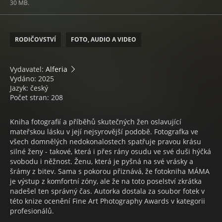
30 MB.
RODIČOVSTVÍ
FOTO, AUDIO A VIDEO
Vydavatel:
Alferia
Vydáno: 2025
Jazyk: český
Počet stran: 208
Kniha fotografií a příběhů skutečných žen oslavující
mateřskou lásku v její nejsyrovější podobě. Fotografka ve
všech domnělých nedokonalostech spatřuje pravou krásu
silné ženy - takové, která i přes rány osudu ve své duši hýčká
svobodu i něžnost. Ženu, která je pyšná na své vrásky a
šrámy z bitev. Sama s pokorou přiznává, že fotokniha MÁMA
je výstup z komfortní zóny, ale že na toto poselství zkrátka
nadešel ten správný čas. Autorka dostala za soubor fotek v
této knize ocenění Fine Art Photography Awards v kategorii
profesionálů.