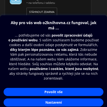
• na telefonu i tabletu
STÁHNOUT ZDARMA
Obsah ke stažení
Moje O2 Knihovna
Další zábava
© O2 Czech Republic a.s.
Nákupní řád
Aplikace O2 Knihovna
Přístupnost
Zásady zpracování osobních údajů
Čti a poslouchej své e-knihy a