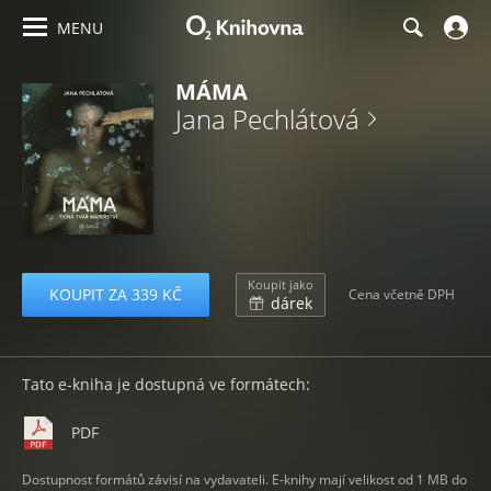
MENU
MÁMA
Jana Pechlátová
Koupit jako
KOUPIT ZA 339 KČ
Cena včetně DPH
dárek
Tato e-kniha je dostupná ve formátech:
PDF
Dostupnost formátů závisí na vydavateli. E-knihy mají velikost od 1 MB do