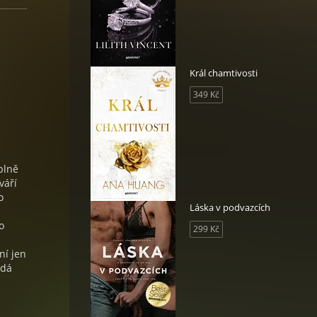
Král chamtivosti
349 Kč
plně
váří
o
Láska v podvazcích
o
299 Kč
ní jen
edá