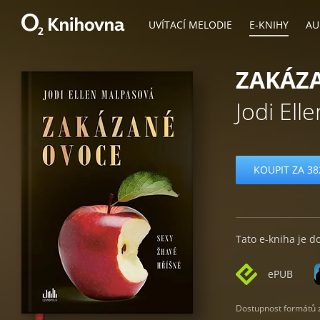
UVÍTACÍ MELODIE
E-KNIHY
AU
ZAKÁZ
Jodi Ell
KOUPIT ZA 38
Tato e-kniha je d
ePUB
Dostupnost formátů zá