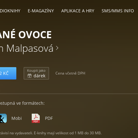
DIOKNIHY
E-MAGAZÍNY
APLIKACE A HRY
SMS/MMS INFO
ANÉ OVOCE
en Malpasová
Koupit jako
2 KČ
Cena včetně DPH
dárek
ostupná ve formátech:
Mobi
PDF
visí na vydavateli. E-knihy mají velikost od 1 MB do 30 MB.