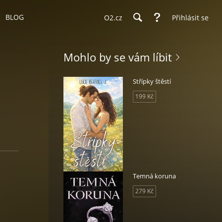
BLOG
O2.cz
Přihlásit se
Mohlo by se vám líbit
Střípky štěstí
199 Kč
Temná koruna
279 Kč