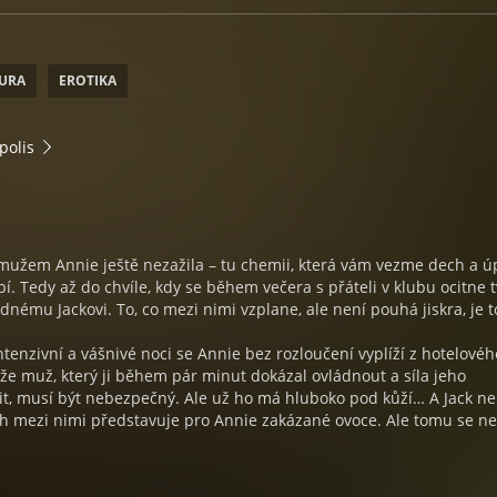
TURA
EROTIKA
polis
 mužem Annie ještě nezažila – tu chemii, která vám vezme dech a ú
pí. Tedy až do chvíle, kdy se během večera s přáteli v klubu ocitne t
adnému Jackovi. To, co mezi nimi vzplane, ale není pouhá jiskra, je t
ntenzivní a vášnivé noci se Annie bez rozloučení vyplíží z hotelovéh
á, že muž, který ji během pár minut dokázal ovládnout a síla jeho
ltit, musí být nebezpečný. Ale už ho má hluboko pod kůží… A Jack ne
h mezi nimi představuje pro Annie zakázané ovoce. Ale tomu se n
…