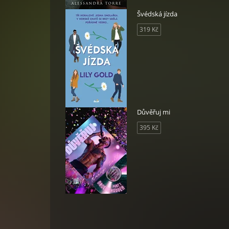
Švédská jízda
319 Kč
Důvěřuj mi
395 Kč