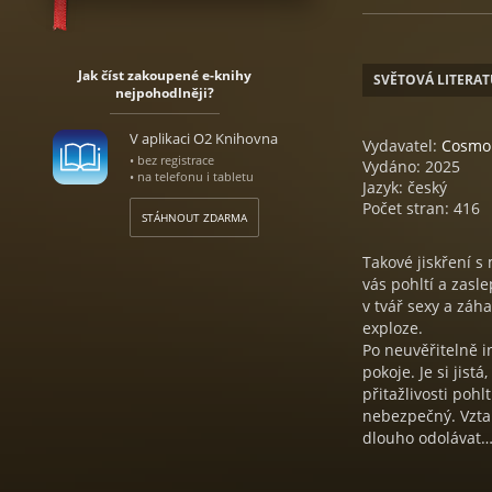
Jak číst zakoupené e-knihy
SVĚTOVÁ LITERA
nejpohodlněji?
V aplikaci O2 Knihovna
Vydavatel:
Cosmo
• bez registrace
Vydáno: 2025
• na telefonu i tabletu
Jazyk: český
Počet stran: 416
STÁHNOUT ZDARMA
Takové jiskření s
vás pohltí a zasle
v tvář sexy a záh
exploze.
Po neuvěřitelně i
pokoje. Je si jist
přitažlivosti poh
nebezpečný. Vzta
dlouho odolávat