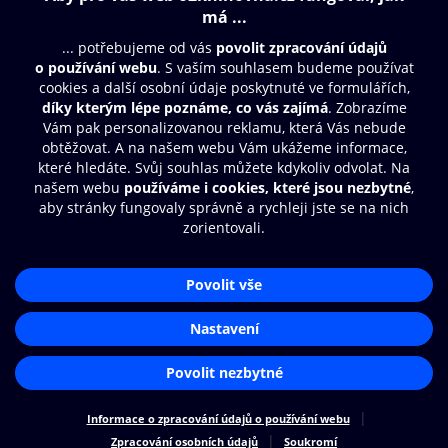
Obsah ke stažení
Moje O2 Knihovna
Další zábava
© O2 Czech Republic a.s.
Nákupní řád
Přístupnost
Aplikace O2 Knihovna
Zásady zpracování osobních údajů
Čti a poslouchej své e-knihy a
Cookies
audioknihy rychleji a pohodlněji.
Nastavení cookies
STÁHNOUT