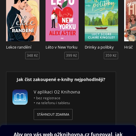
Lekce randění
Léto v New Yorku
Drinky a polibky
Hráč
348 Kč
399 Kč
359 Kč
Jak číst zakoupené e-knihy nejpohodlněji?
V aplikaci O2 Knihovna
• bez registrace
• na telefonu i tabletu
STÁHNOUT ZDARMA