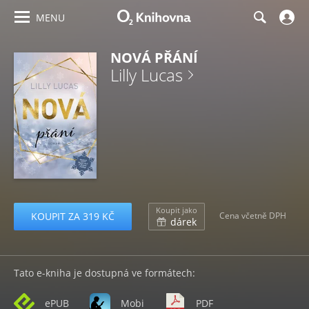
MENU
NOVÁ PŘÁNÍ
Lilly Lucas
Koupit jako
KOUPIT ZA 319 KČ
Cena včetně DPH
dárek
Tato e-kniha je dostupná ve formátech:
ePUB
Mobi
PDF