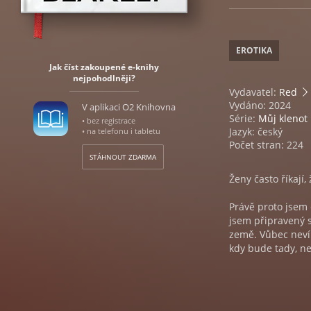
EROTIKA
Jak číst zakoupené e-knihy
nejpohodlněji?
Vydavatel:
Red
Vydáno: 2024
V aplikaci O2 Knihovna
Série:
Můj klenot
• bez registrace
Jazyk: český
• na telefonu i tabletu
Počet stran: 224
STÁHNOUT ZDARMA
Ženy často říkají
Právě proto jsem 
jsem připravený s
země. Vůbec nevím
kdy bude tady, n
Snažím se. Přísah
A po jedné fantas