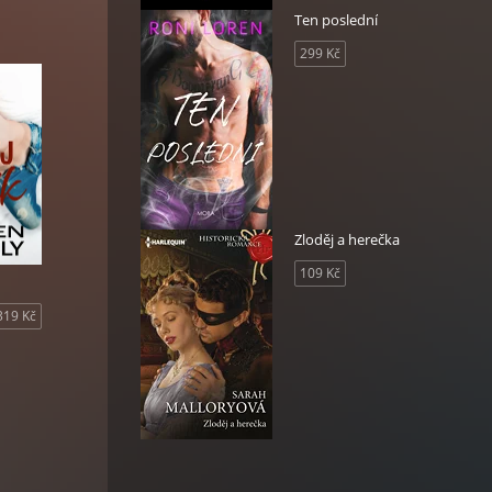
si
Ten poslední
zal,
idel?
299 Kč
ávat
e
Zloděj a herečka
109 Kč
319 Kč