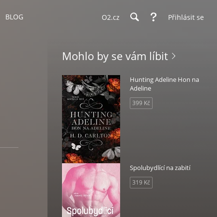
BLOG
O2.cz
Přihlásit se
Mohlo by se vám líbit
Hunting Adeline Hon na
Adeline
399 Kč
Spolubydlící na zabití
319 Kč