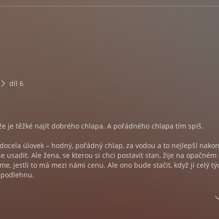
díl 6
, že je těžké najít dobrého chlapa. A pořádného chlapa tím spíš.
docela úlovek – hodný, pořádný chlap, za vodou a to nejlepší nakon
e usadit. Ale žena, se kterou si chci postavit stan, žije na opačném
e, jestli to má mezi námi cenu. Ale ono bude stačit, když jí celý tý
epodlehnu.
ám, že se snažím. Ale jo, nefunguje to.
tické noci s mojí dobrou kamarádkou Miou jí chci dopřát léta nocí 