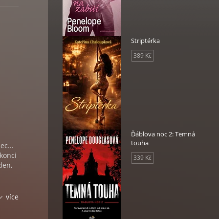
Striptérka
389 Kč
Ďáblova noc 2: Temná
touha
ec...
 konci
339 Kč
den,
více
pod