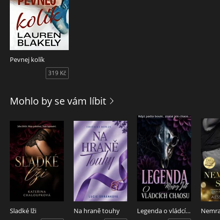
Pevnej kolík
319 Kč
Mohlo by se vám líbit
Sladké lži
Na hraně touhy
Legenda o vládcích chaosu
Nemra