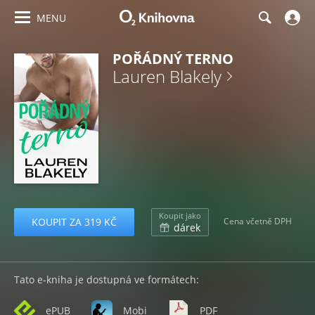
MENU
POŘÁDNÝ TERNO
Lauren Blakely
Koupit jako
KOUPIT ZA 319 KČ
Cena včetně DPH
dárek
Tato e-kniha je dostupná ve formátech:
ePUB
Mobi
PDF