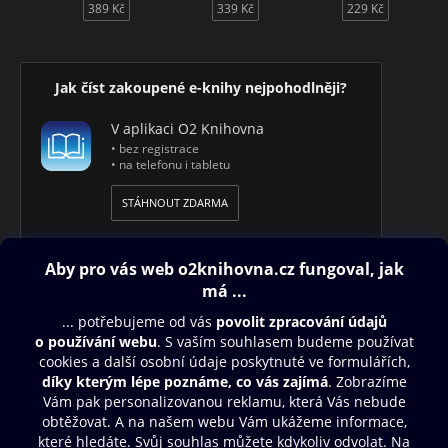
389 Kč
339 Kč
229 Kč
Jak číst zakoupené e-knihy nejpohodlněji?
V aplikaci O2 Knihovna
• bez registrace
• na telefonu i tabletu
STÁHNOUT ZDARMA
Obsah ke stažení
Moje O2 Knihovna
Další zábava