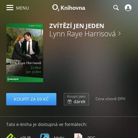
MENU
ZVÍTĚZÍ JEN JEDEN
Lynn Raye Harrisová
Koupit jako
KOUPIT ZA 69 KČ
Cena včetně DPH
dárek
Tato e-kniha je dostupná ve formátech:
ePUB
Mobi
PDF