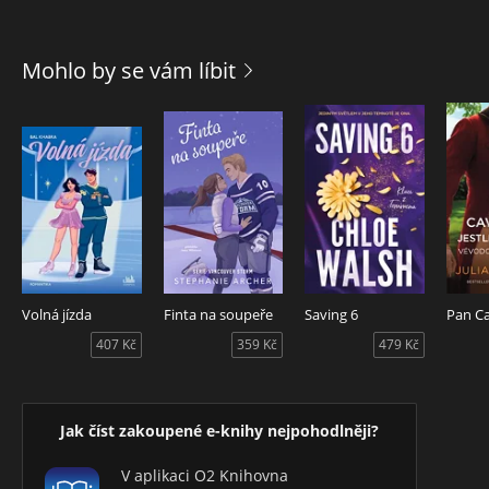
Mohlo by se vám líbit
Volná jízda
Finta na soupeře
Saving 6
407 Kč
359 Kč
479 Kč
Jak číst zakoupené e-knihy nejpohodlněji?
V aplikaci O2 Knihovna