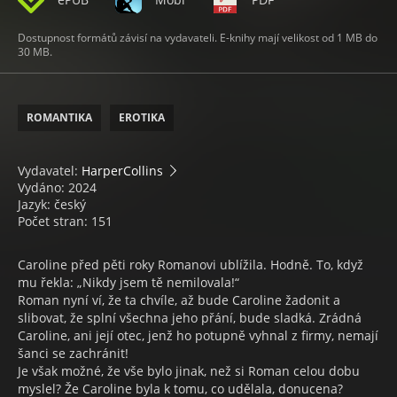
Dostupnost formátů závisí na vydavateli. E-knihy mají velikost od 1 MB do
30 MB.
ROMANTIKA
EROTIKA
Vydavatel:
HarperCollins
Vydáno: 2024
Jazyk: český
Počet stran: 151
Caroline před pěti roky Romanovi ublížila. Hodně. To, když
mu řekla: „Nikdy jsem tě nemilovala!“
Roman nyní ví, že ta chvíle, až bude Caroline žadonit a
slibovat, že splní všechna jeho přání, bude sladká. Zrádná
Caroline, ani její otec, jenž ho potupně vyhnal z firmy, nemají
šanci se zachránit!
Je však možné, že vše bylo jinak, než si Roman celou dobu
myslel? Že Caroline byla k tomu, co udělala, donucena?