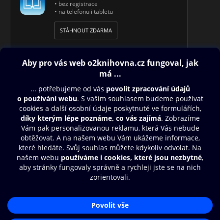
• bez registrace
• na telefonu i tabletu
STÁHNOUT ZDARMA
Obsah ke stažení
Moje O2 Knihovna
Další zábava
© O2 Czech Republic a.s.
Nákupní řád
Přístupnost
Aplikace O2 Knihovna
Zásady zpracování osobních údajů