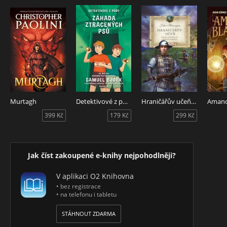
Murtagh
Detektivové z půdy - Záhada ztracených psů
Hraničářův učeň - Kniha osmnáctá - Léčka u Sorata
399 Kč
179 Kč
299 Kč
Jak číst zakoupené e-knihy nejpohodlněji?
V aplikaci O2 Knihovna
• bez registrace
• na telefonu i tabletu
STÁHNOUT ZDARMA