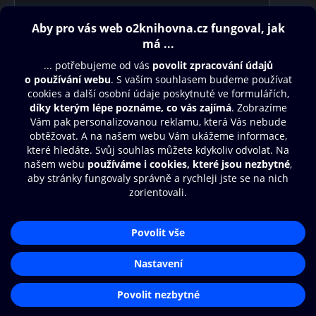
Obsah ke stažení
Moje O2 Knihovna
Další zábava
© O2 Czech Republic a.s.
Nákupní řád
Přístupnost
Aplikace O2 Knihovna
Zásady zpracování osobních údajů
Čti a poslouchej své e-knihy a
Cookies
audioknihy rychleji a pohodlněji.
Nastavení cookies
STÁHNOUT