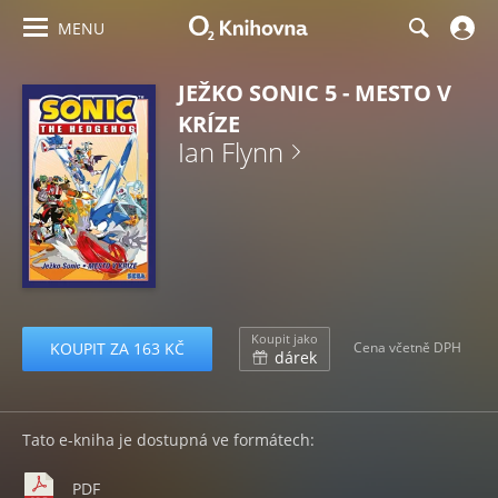
MENU
JEŽKO SONIC 5 - MESTO V
KRÍZE
Ian Flynn
Koupit jako
KOUPIT ZA 163 KČ
Cena včetně DPH
dárek
Tato e-kniha je dostupná ve formátech:
PDF