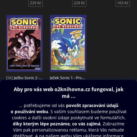
229 Kč
229 Kč
163 Kč
[SK]
Ježko Sonic 2 - Osud Dr. Eggmana
Ježek Sonic 1 - První dobrodružství
163 Kč
199 Kč
Obsah ke stažení
Moje O2 Knihovna
Další zábava