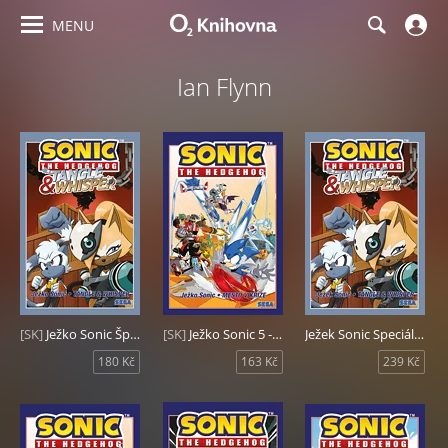
MENU
Ian Flynn
[SK]
Ježko Sonic Špeciál - Tangle & Whisper
[SK]
Ježko Sonic 5 - Mesto v kríze
Ježek Sonic Speciál - Tangle & Whisper
180 Kč
163 Kč
239 Kč