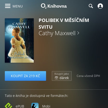
MENU
POLIBEK V MĚSÍČNÍM
SVITU
Cathy Maxwell
Koupit jako
KOUPIT ZA 219 KČ
Cena včetně DPH
dárek
Tato e-kniha je dostupná ve formátech:
ePUB
Mobi