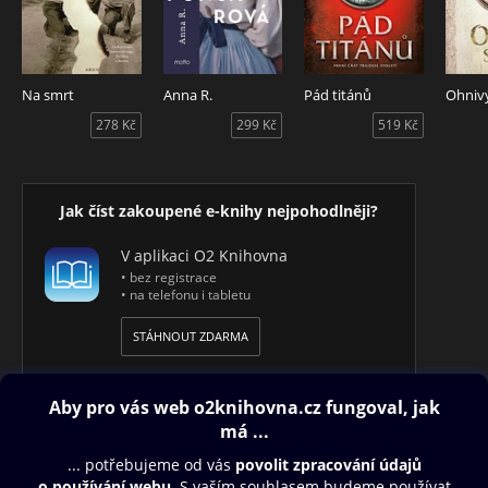
Na smrt
Anna R.
Pád titánů
Ohniv
278 Kč
299 Kč
519 Kč
Jak číst zakoupené e-knihy nejpohodlněji?
V aplikaci O2 Knihovna
• bez registrace
• na telefonu i tabletu
STÁHNOUT ZDARMA
Obsah ke stažení