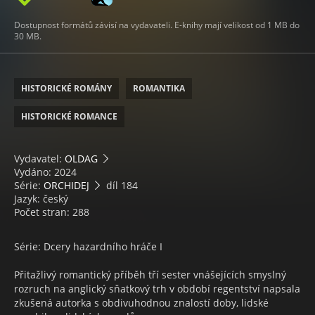
Dostupnost formátů závisí na vydavateli. E-knihy mají velikost od 1 MB do
30 MB.
HISTORICKÉ ROMÁNY
ROMANTIKA
HISTORICKÉ ROMANCE
Vydavatel:
OLDAG
Vydáno: 2024
Série:
ORCHIDEJ
díl 184
Jazyk: český
Počet stran: 288
Série: Dcery hazardního hráče I
Přitažlivý romantický příběh tří sester vnášejících smyslný
rozruch na anglický sňatkový trh v období regentství napsala
zkušená autorka s obdivuhodnou znalostí doby, lidské