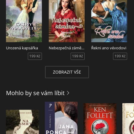
takže Dara je na rozpacích, zda by neměla své plány
změnit...
Urozená kapsářka
Nebezpečná záměna
Řekni ano vévodovi
199 Kč
199 Kč
199 Kč
ZOBRAZIT VŠE
Mohlo by se vám líbit