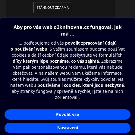
STÁHNOUT ZDARMA
Obsah ke stažení
Moje O2 Knihovna
Další zábava
© O2 Czech Republic a.s.
Nákupní řád
Přístupnost
Aplikace O2 Knihovna
Zásady zpracování osobních údajů
Čti a poslouchej své e-knihy a
Cookies
audioknihy rychleji a pohodlněji.