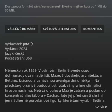
Dostupnost formátů závisí na vydavateli. E-knihy mají velikost od 1 MB do
30 MB.
VÁLEČNÉ ROMÁNY
SVĚTOVÁ LITERATURA
ROMANTIKA
Vydavatel:
Jota
Vydáno: 2024
Jazyk: český
Počet stran: 368
Německo, rok 1929. V oslnivém Berlíně svede osud
dohromady dva mladé lidi: Maxe, židovského architekta, a
Bettinu, krásnou a uznávanou avantgardní umělkyni. Na
představy o zářivé budoucnosti však záhy vrhne stín sílící
hrozba nacismu. Netrvá dlouho a Max je zatčen a poslán do
koncentračního tábora v Dachau, kde jej před smrtí chrání
jen nádherné porcelánové figurky, které tam vyrábí. Bettina
mezitím dělá vše pro to, aby Maxe z tábora smrti
více
vysvobodila. Každá chvíle bez něho je pro ni utrpením – a co