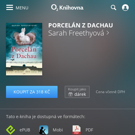
MENU
PORCELÁN Z DACHAU
Sarah Freethyová
Koupit jako
KOUPIT ZA 318 KČ
Cena včetně DPH
dárek
Tato e-kniha je dostupná ve formátech:
ePUB
Mobi
PDF