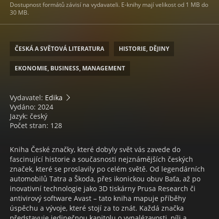
Dostupnost formátů závisí na vydavateli. E-knihy mají velikost od 1 MB do
30 MB.
ČESKÁ A SVĚTOVÁ LITERATURA
HISTORIE, DĚJINY
EKONOMIE, BUSINESS, MANAGEMENT
Vydavatel:
Edika
Vydáno: 2024
Jazyk: český
Počet stran: 128
Kniha České značky, které dobyly svět vás zavede do
fascinující historie a současnosti nejznámějších českých
značek, které se proslavily po celém světě. Od legendárních
automobilů Tatra a Škoda, přes ikonickou obuv Baťa, až po
inovativní technologie jako 3D tiskárny Prusa Research či
antivirový software Avast – tato kniha mapuje příběhy
úspěchu a vývoje, které stojí za to znát. Každá značka
představuje jedinečnou kapitolu o vynalézavosti, píli a