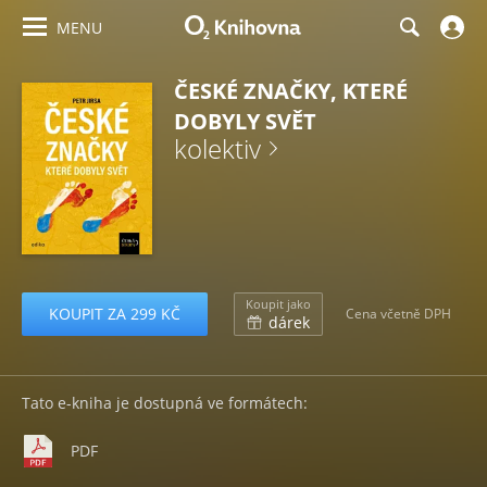
MENU
ČESKÉ ZNAČKY, KTERÉ
DOBYLY SVĚT
kolektiv
Koupit jako
KOUPIT ZA 299 KČ
Cena včetně DPH
dárek
Tato e-kniha je dostupná ve formátech:
PDF