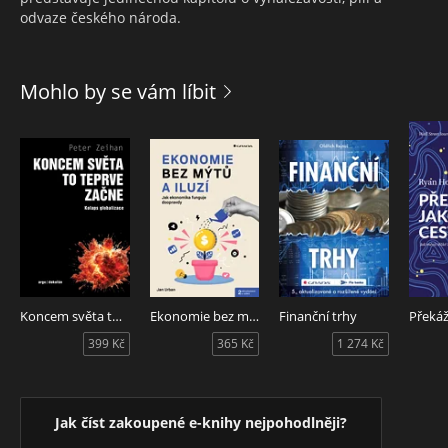
odvaze českého národa.
Mohlo by se vám líbit
Koncem světa to teprve začne
Ekonomie bez mýtů a iluzí - 2. aktualizované vydání
Finanční trhy
399 Kč
365 Kč
1 274 Kč
Jak číst zakoupené e-knihy nejpohodlněji?