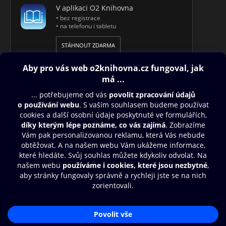
V aplikaci O2 Knihovna
• bez registrace
• na telefonu i tabletu
STÁHNOUT ZDARMA
Obsah ke stažení
Moje O2 Knihovna
Další zábava
© O2 Czech Republic a.s.
Nákupní řád
Aplikace O2 Knihovna
Přístupnost