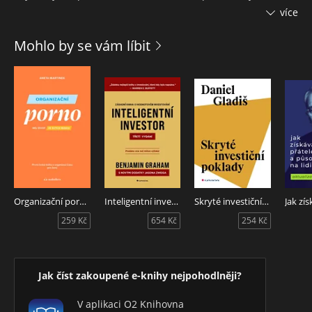
situacích – od navazování pracovních kontaktů a
více
telefonování přes formulování obchodních dopisů a e-mailů
až po vyjednávání, porady a prezentace. Fráze jsou pro
Mohlo by se vám líbit
přehlednost uspořádány do dvojjazyčných sloupečků a
doplněny užitečnými a jazykovými tipy a slovíčky.
Knížka je určena pro manažery, obchodníky, asistentky i
studenty, kteří potřebují zvládnout základy obchodní
komunikace, a je vhodná i jako doplňkový materiál v kurzech
obchodní angličtiny.
Organizační porno
Inteligentní investor - Třetí vydání
Skryté investiční poklady
259 Kč
654 Kč
254 Kč
Jak číst zakoupené e-knihy nejpohodlněji?
V aplikaci O2 Knihovna