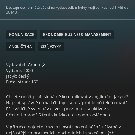
Dostupnost formátů závisí na vydavateli. E-knihy mají velikost od 1 MB do
30 MB.
KOMUNIKACE
EKONOMIE, BUSINESS, MANAGEMENT
ANGLIČTINA
CIZÍ JAZYKY
Vydavatel:
Grada
Vydáno: 2020
Jazyk: český
Počet stran: 160
Chcete umět profesionálně komunikovat v anglickém jazyce?
Napsat správně e-mail či dopis a bez problémů telefonovat?
Přesvědčivě vyjednávat, vést prezentace a aktivně se
účastnit porad? S touto knížkou to snadno zvládnete!
V příručce najdete fráze a slovní spojení běžně užívané v
nejčastějších pracovních, obchodních i společenských