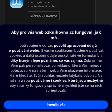
• bez registrace
• na telefonu i tabletu
STÁHNOUT ZDARMA
Obsah ke stažení
Moje O2 Knihovna
Další zábava
© O2 Czech Republic a.s.
Nákupní řád
Přístupnost
Aplikace O2 Knihovna
Zásady zpracování osobních údajů