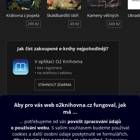
Královna z popela
Skaldbardští obři
Kameny věčných
Ukrad
299 Kč
49 Kč
349 Kč
Jak číst zakoupené e-knihy nejpohodlněji?
V aplikaci O2 Knihovna
• bez registrace
• na telefonu i tabletu
STÁHNOUT ZDARMA
Obsah ke stažení
Moje O2 Knihovna