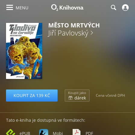
MENU
MĚSTO MRTVÝCH
Jiří Pavlovský
Koupit jako
KOUPIT ZA 139 KČ
Cena včetně DPH
dárek
Tato e-kniha je dostupná ve formátech:
ePUB
Mobi
PDF