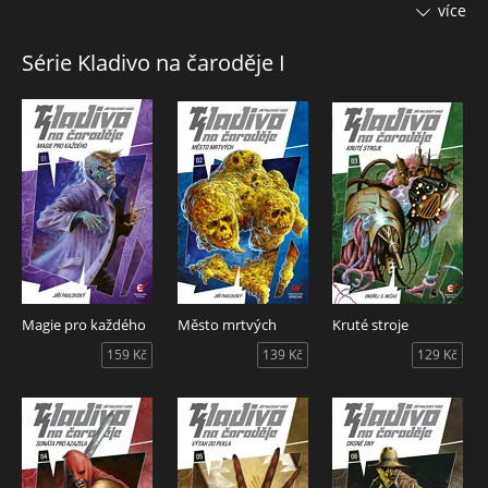
může Felix Jonáš sehnat, jediná věc, která mu může
více
zachránit život, leží pohřbená v zemi. Na útulném malém
hřbitově ve městě, které se až příliš drží stranou veškerého
Série Kladivo na čaroděje I
ruchu. Ve městě, které nemá moc rádo nezvané návštěvy.
Zvláště ne ty, které se toulají kolem hřbitova.
Série Kladivo na čaroděje vás zavede do našeho světa, jak ho
neznáte… a jak ho ani netoužíte poznat. Alespoň ne na
vlastní kůži. Světa magie, temných přízraků, oživlých mrtvol,
zabijáků, démonů, psychopatů, nekrofilů, upírů – a to
mluvíme jen o kladných hrdinech. Ti, proti kterým bojují,
jsou ještě mnohem horší…
Magie pro každého
Město mrtvých
Kruté stroje
159 Kč
139 Kč
129 Kč