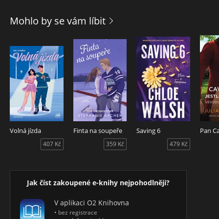
lého jídla a veškeré zábavy, která se nabízí. A také se mu v
hlavě rodí velké plány do budoucna.
Mohlo by se vám líbit
Roberto na Isabellu zpočátku působí odtažitě, uznává jej
však jako znalce vína a mistra psaného slova. I proto si od
něho nechá poradit s propagací a časem najdou společnou
řeč.
Obchodní plány se však začnou poněkud komplikovat, když
oba muži projevují zájem nejen o rudý mok, ale také o
půvabnou majitelku vinařství.
Varování: při čtení této knihy můžete pocítit nutkavou
potřebu nalít si sklenku dobrého červeného vína.
Volná jízda
Finta na soupeře
Saving 6
407 Kč
359 Kč
479 Kč
Jak číst zakoupené e-knihy nejpohodlněji?
V aplikaci O2 Knihovna
• bez registrace