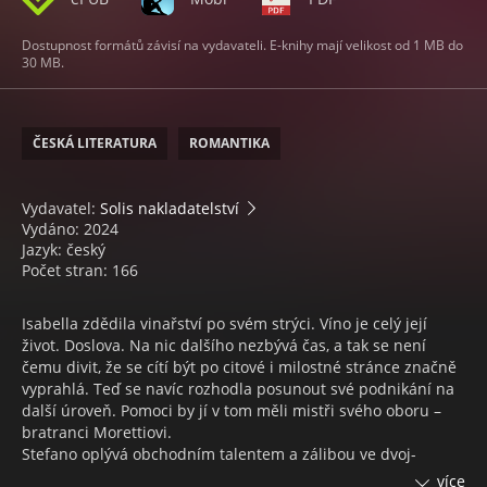
Dostupnost formátů závisí na vydavateli. E-knihy mají velikost od 1 MB do
30 MB.
ČESKÁ LITERATURA
ROMANTIKA
Vydavatel:
Solis nakladatelství
Vydáno: 2024
Jazyk: český
Počet stran: 166
Isabella zdědila vinařství po svém strýci. Víno je celý její
život. Doslova. Na nic dalšího nezbývá čas, a tak se není
čemu divit, že se cítí být po citové i milostné stránce značně
vyprahlá. Teď se navíc rozhodla posunout své podnikání na
další úroveň. Pomoci by jí v tom měli mistři svého oboru –
bratranci Morettiovi.
Stefano oplývá obchodním talentem a zálibou ve dvoj-
smyslech. Návštěvu jižní Itálie si užívá naplno včetně skvě-
více