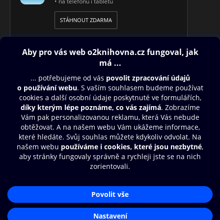
• na telefonu i tabletu
STÁHNOUT ZDARMA
Obsah ke stažení
Moje O2 Knihovna
Další zábava
© O2 Czech Republic a.s.
Nákupní řád
Přístupnost
Aplikace O2 Knihovna
Zásady zpracování osobních údajů
Čti a poslouchej své e-knihy a
Cookies