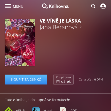
MENU
VE VÍNĚ JE LÁSKA
Jana Beranová
Koupit jako
KOUPIT ZA 269 KČ
Cena včetně DPH
dárek
Tato e-kniha je dostupná ve formátech:
ePUB
Mobi
PDF