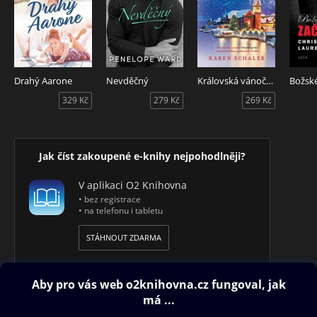
Drahý Aarone
Nevděčný
Královská vánoční pohádka
Božské
329 Kč
279 Kč
269 Kč
Jak číst zakoupené e-knihy nejpohodlněji?
V aplikaci O2 Knihovna
• bez registrace
• na telefonu i tabletu
STÁHNOUT ZDARMA