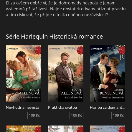
Eliza ovšem dobře ví, že je dohromady nespojuje jenom
vzájemná přitažlivost. Najde dostatek odvahy přiznat pravdu
a tím riskovat, že přijde o tolik ceněnou nezávislost?
Série Harlequin Historická romance
Nevhodná nevěsta
Praktická svatba
Honba za diamantem
109 Kč
109 Kč
109 Kč