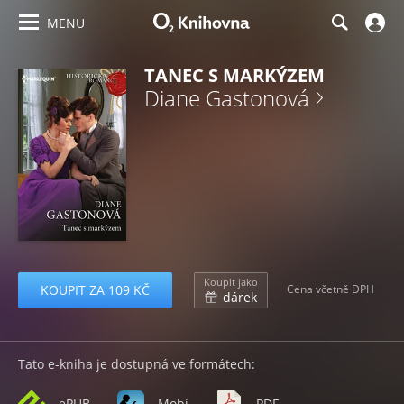
MENU
TANEC S MARKÝZEM
Diane Gastonová
Koupit jako
KOUPIT ZA 109 KČ
Cena včetně DPH
dárek
Tato e-kniha je dostupná ve formátech:
ePUB
Mobi
PDF