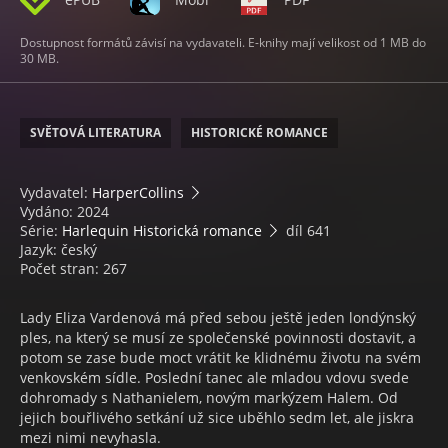
Dostupnost formátů závisí na vydavateli. E-knihy mají velikost od 1 MB do
30 MB.
SVĚTOVÁ LITERATURA
HISTORICKÉ ROMANCE
Vydavatel:
HarperCollins
Vydáno: 2024
Série:
Harlequin Historická romance
díl 641
Jazyk: český
Počet stran: 267
Lady Eliza Vardenová má před sebou ještě jeden londýnský
ples, na který se musí ze společenské povinnosti dostavit, a
potom se zase bude moct vrátit ke klidnému životu na svém
venkovském sídle. Poslední tanec ale mladou vdovu svede
dohromady s Nathanielem, novým markýzem Halem. Od
jejich bouřlivého setkání už sice uběhlo sedm let, ale jiskra
mezi nimi nevyhasla.