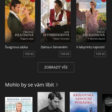
Švagrova sázka
Dáma v červeném
V labyrintu tajností
109 Kč
109 Kč
109 Kč
ZOBRAZIT VŠE
Mohlo by se vám líbit