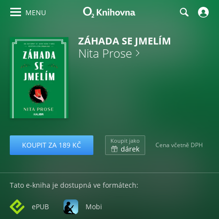
MENU
ZÁHADA SE JMELÍM
Nita Prose
Koupit jako
KOUPIT ZA 189 KČ
Cena včetně DPH
dárek
Tato e-kniha je dostupná ve formátech:
ePUB
Mobi