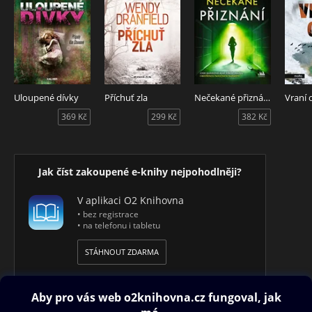
Uloupené dívky
Příchuť zla
Nečekané přiznání
Vraní 
369 Kč
299 Kč
382 Kč
Jak číst zakoupené e-knihy nejpohodlněji?
V aplikaci O2 Knihovna
• bez registrace
• na telefonu i tabletu
STÁHNOUT ZDARMA