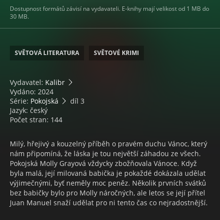
Dostupnost formátů závisí na vydavateli. E-knihy mají velikost od 1 MB do
30 MB.
SVĚTOVÁ LITERATURA
SVĚTOVÉ KRIMI
Vydavatel:
Kalibr
Vydáno: 2024
Série:
Pokojská
díl 3
Jazyk: český
Počet stran: 144
Milý, hřejivý a kouzelný příběh o pravém duchu Vánoc, který
nám připomíná, že láska je tou největší záhadou ze všech.
Pokojská Molly Grayová vždycky zbožňovala Vánoce. Když
byla malá, její milovaná babička je pokaždé dokázala udělat
výjimečnými, byť neměly moc peněz. Několik prvních svátků
bez babičky bylo pro Molly náročných, ale letos se její přítel
Juan Manuel snaží udělat pro ni tento čas co nejradostnější.