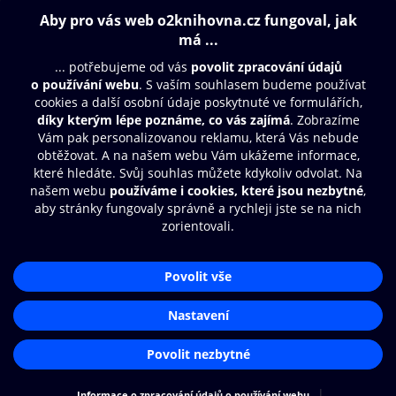
Obsah ke stažení
Moje O2 Knihovna
Další zábava
© O2 Czech Republic a.s.
Nákupní řád
Aplikace O2 Knihovna
Přístupnost
Zásady zpracování osobních údajů
Čti a poslouchej své e-knihy a
audioknihy rychleji a pohodlněji.
Cookies
Nastavení cookies
STÁHNOUT