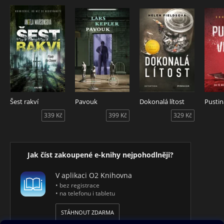
Šest rakví
Pavouk
Dokonalá lítost
Pustin
339 Kč
399 Kč
329 Kč
Jak číst zakoupené e-knihy nejpohodlněji?
V aplikaci O2 Knihovna
• bez registrace
• na telefonu i tabletu
STÁHNOUT ZDARMA