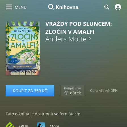
MENU
VRAŽDY POD SLUNCEM:
ZLOČIN V AMALFI
Anders Motte
Koupit jako
KOUPIT ZA 359 KČ
Cena včetně DPH
dárek
Tato e-kniha je dostupná ve formátech:
ePUB
Mobi