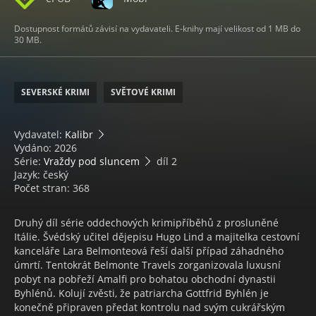
Dostupnost formátů závisí na vydavateli. E-knihy mají velikost od 1 MB do
30 MB.
SEVERSKÉ KRIMI
SVĚTOVÉ KRIMI
Vydavatel:
Kalibr
Vydáno: 2026
Série:
Vraždy pod sluncem
díl 2
Jazyk: český
Počet stran: 368
Druhý díl série oddechových krimipříběhů z prosluněné
Itálie. Švédský učitel dějepisu Hugo Lind a majitelka cestovní
kanceláře Lara Belmonteová řeší další případ záhadného
úmrtí. Tentokrát Belmonte Travels zorganizovala luxusní
pobyt na pobřeží Amalfi pro bohatou obchodní dynastii
Byhlénů. Kolují zvěsti, že patriarcha Gottfrid Byhlén je
konečně připraven předat kontrolu nad svým cukrářským