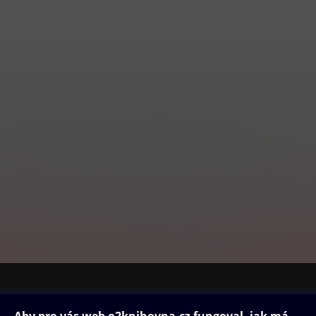
ovna
Další zábava