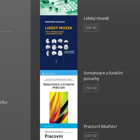
Lidský mozek
300 Kč
Somatizace a funkční
poruchy
254 Kč
níku
Pracovní lékařství
637 Kč