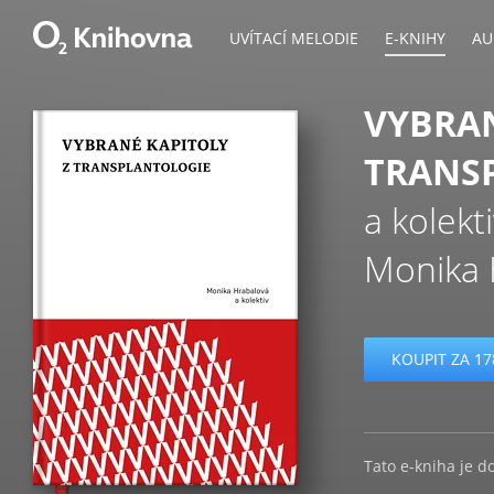
UVÍTACÍ MELODIE
E-KNIHY
AU
VYBRAN
TRANS
a kolekt
Monika 
KOUPIT ZA 17
Tato e-kniha je d