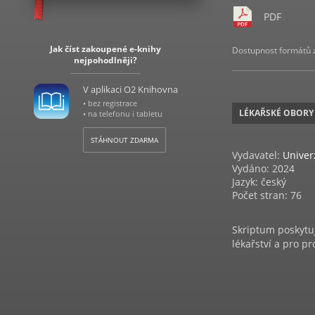
PDF
Jak číst zakoupené e-knihy
Dostupnost formátů zá
nejpohodlněji?
V aplikaci O2 Knihovna
• bez registrace
LÉKAŘSKÉ OBORY
• na telefonu i tabletu
STÁHNOUT ZDARMA
Vydavatel:
Univer
Vydáno: 2024
Jazyk: český
Počet stran: 76
Skriptum poskytuj
lékařství a pro p