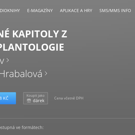
DIOKNIHY
E-MAGAZÍNY
APLIKACE A HRY
SMS/MMS INFO
É KAPITOLY Z
PLANTOLOGIE
iv
Hrabalová
Koupit jako
8 KČ
Cena včetně DPH
dárek
ostupná ve formátech: