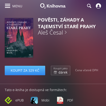
MENU
POVĚSTI, ZÁHADY A
TAJEMSTVÍ STARÉ PRAHY
Aleš Česal
Koupit jako
KOUPIT ZA 329 KČ
Cena včetně DPH
dárek
Tato e-kniha je dostupná ve formátech:
ePUB
Mobi
PDF