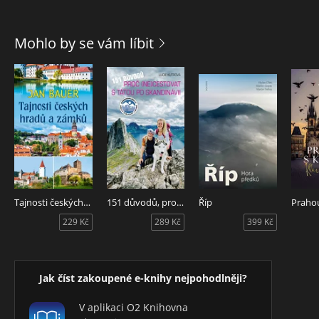
Mohlo by se vám líbit
Tajnosti českých hradů a zámků
151 důvodů, proč necestovat s tátou po Skandinávii
Říp
Prahou
229 Kč
289 Kč
399 Kč
Jak číst zakoupené e-knihy nejpohodlněji?
V aplikaci O2 Knihovna