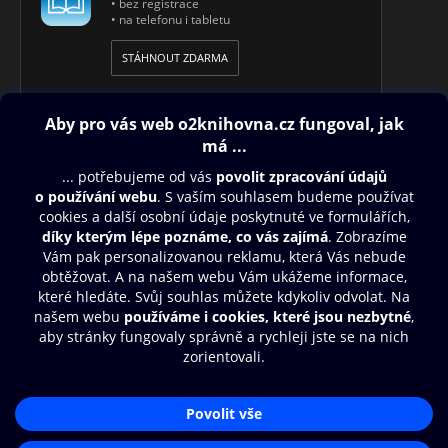
• bez registrace
• na telefonu i tabletu
STÁHNOUT ZDARMA
Obsah ke stažení
Moje O2 Knihovna
Další zábava
© O2 Czech Republic a.s.
Nákupní řád
Přístupnost
Aplikace O2 Knihovna
Zásady zpracování osobních údajů