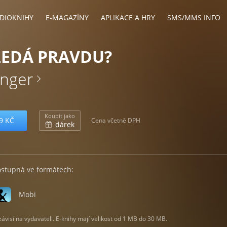
DIOKNIHY
E-MAGAZÍNY
APLIKACE A HRY
SMS/MMS INFO
LEDÁ PRAVDU?
nger
Koupit jako
9 KČ
Cena včetně DPH
dárek
ostupná ve formátech:
Mobi
visí na vydavateli. E-knihy mají velikost od 1 MB do 30 MB.