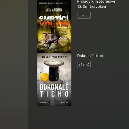
Případy Kim Stoneové
13: Smrtící volání
369 Kč
Dokonalé ticho
319 Kč