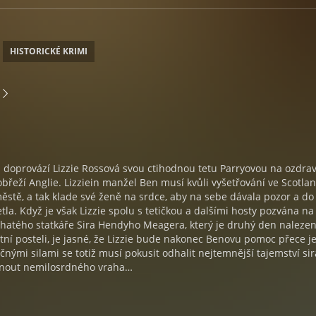
HISTORICKÉ KRIMI
1 doprovází Lizzie Rossová svou ctihodnou tetu Parryovou na ozdra
obřeží Anglie. Lizziein manžel Ben musí kvůli vyšetřování ve Scotla
ěstě, a tak klade své ženě na srdce, aby na sebe dávala pozor a do
tla. Když je však Lizzie spolu s tetičkou a dalšími hosty pozvána na
ohatého statkáře Sira Hendyho Meagera, který je druhý den naleze
stní posteli, je jasné, že Lizzie bude nakonec Benovu pomoc přece j
čnými silami se totiž musí pokusit odhalit nejtemnější tajemství sir
nout nemilosrdného vraha…