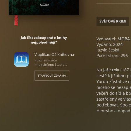
SVĚTOVÉ KRIMI
Jak číst zakoupené e-knihy
Vydavatel:
MOBA
nejpohodlněji?
Vydáno: 2024
Jazyk: český
V aplikaci O2 Knihovna
Počet stran: 296
• bez registrace
• na telefonu i tabletu
Na jaře roku 187
cestě k jižnímu p
STÁHNOUT ZDARMA
Yardu zůstat ve m
ničeho se nezaple
večeři do sídla b
zastřelený ve vla
potřebovat. Spole
Henryho a dopad