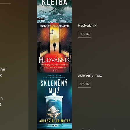
Hedvábník
389 Kč
vné
nd
Skleněný muž
369 Kč
n
en
a