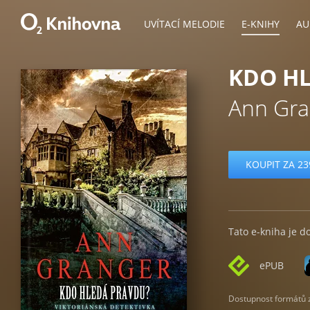
UVÍTACÍ MELODIE
E-KNIHY
AU
KDO H
Ann Gra
KOUPIT ZA 23
Tato e-kniha je d
ePUB
Dostupnost formátů zá