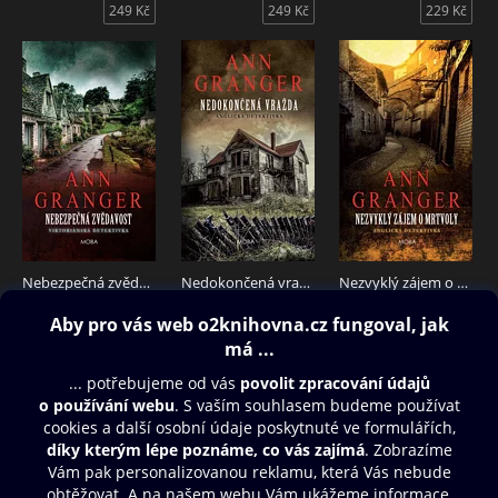
249 Kč
249 Kč
229 Kč
Nebezpečná zvědavost
Nedokončená vražda
Nezvyklý zájem o mrtvoly
239 Kč
229 Kč
239 Kč
Obsah ke stažení
Moje O2 Knihovna
Další zábava