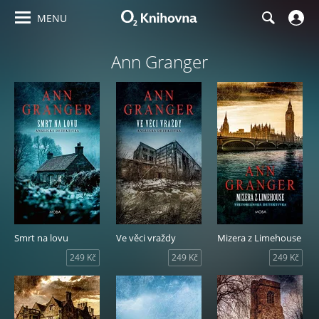
MENU
Ann Granger
Smrt na lovu
Ve věci vraždy
Mizera z Limehouse
249 Kč
249 Kč
249 Kč