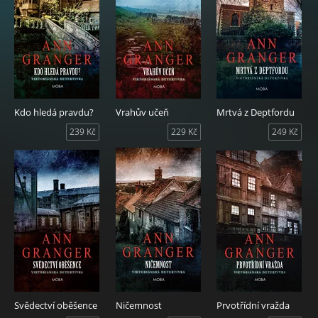
Kdo hledá pravdu?
Vrahův učeň
Mrtvá z Deptfordu
239 Kč
229 Kč
249 Kč
Svědectví oběšence
Ničemnost
Prvotřídní vražda