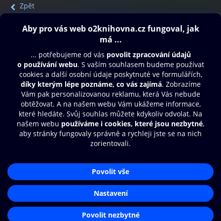
Zpět
Obsah ke stažení
Moje O2 Knihovna
Další zábava
© O2 Czech Republic a.s.
Nákupní řád
Přístupnost
Aplikace O2 Knihovna
Zásady zpracování osobních údajů
Čti a poslouchej své e-knihy a
Cookies
audioknihy rychleji a pohodlněji.
Nastavení cookies