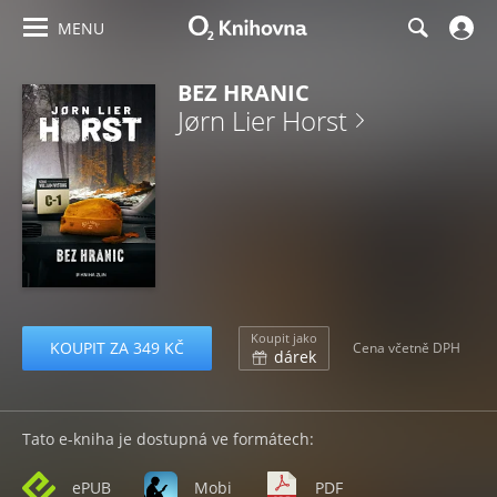
MENU
BEZ HRANIC
Jørn Lier Horst
Koupit jako
KOUPIT ZA 349 KČ
Cena včetně DPH
dárek
Tato e-kniha je dostupná ve formátech:
ePUB
Mobi
PDF