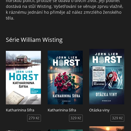
norskou policii, protože se obává o dívčin život. Její podnět
dostává na stůl Wisting. Vyšetřování se věnuje zprvu vlažně,
k ráznému jednání ho přiměje až nález zmrzlého ženského
těla.
Série William Wisting
Katharinina šifra
Katharinina šifra
Otázka viny
279 Kč
329 Kč
329 Kč