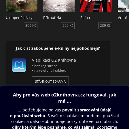
Uloupené dívky
Příchuť zla
Špína
Vraní 
369 Kč
299 Kč
239 Kč
Jak číst zakoupené e-knihy nejpohodlněji?
V aplikaci O2 Knihovna
• bez registrace
• na telefonu i tabletu
STÁHNOUT ZDARMA
Obsah ke stažení