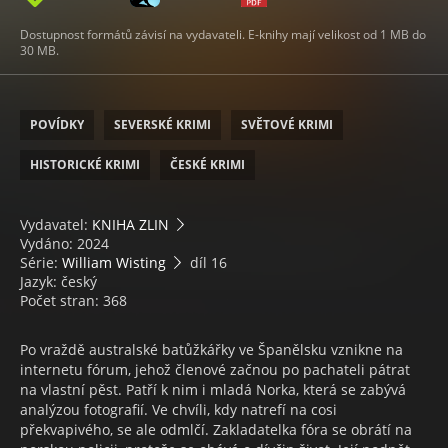
Dostupnost formátů závisí na vydavateli. E-knihy mají velikost od 1 MB do
30 MB.
POVÍDKY
SEVERSKÉ KRIMI
SVĚTOVÉ KRIMI
HISTORICKÉ KRIMI
ČESKÉ KRIMI
Vydavatel:
KNIHA ZLIN
Vydáno: 2024
Série:
William Wisting
díl 16
Jazyk: český
Počet stran: 368
Po vraždě australské batůžkářky ve Španělsku vznikne na
internetu fórum, jehož členové začnou po pachateli pátrat
na vlastní pěst. Patří k nim i mladá Norka, která se zabývá
analýzou fotografií. Ve chvíli, kdy natrefí na cosi
překvapivého, se ale odmlčí. Zakladatelka fóra se obrátí na