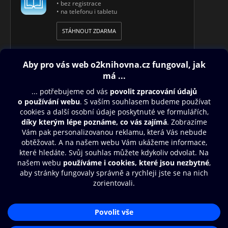
• bez registrace
• na telefonu i tabletu
STÁHNOUT ZDARMA
Obsah ke stažení
Moje O2 Knihovna
Další zábava
© O2 Czech Republic a.s.
Nákupní řád
Přístupnost
Aplikace O2 Knihovna
Zásady zpracování osobních údajů