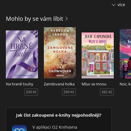
splácením hypotéky a s pouhými několika levandulovými
více
keříky. Co bude pro všechno na světě dělat? Na trhu
pořádaném atraktivním Fabianem se Del podaří najít starou
Mohlo by se vám líbit
knihu receptů, a tak začne péct. Dokáže jí její nově nalezená
vášeň pomoct hodit minulost za hlavu a najít skutečné
štěstí?
Na hraně touhy
Zamilovaná holka
Mluv se mnou
339 Kč
299 Kč
382 Kč
Jak číst zakoupené e-knihy nejpohodlněji?
V aplikaci O2 Knihovna