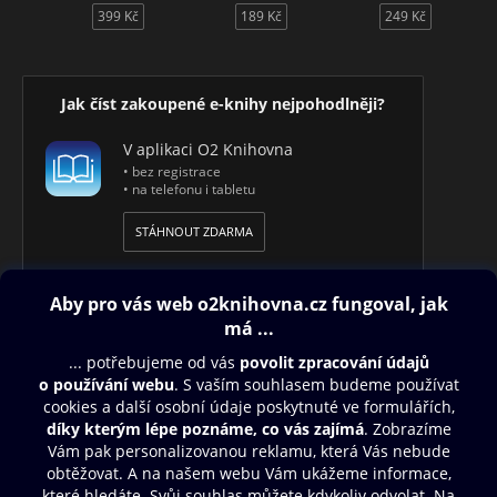
399 Kč
189 Kč
249 Kč
Jak číst zakoupené e-knihy nejpohodlněji?
V aplikaci O2 Knihovna
• bez registrace
• na telefonu i tabletu
STÁHNOUT ZDARMA
Obsah ke stažení
Moje O2 Knihovna
Další zábava