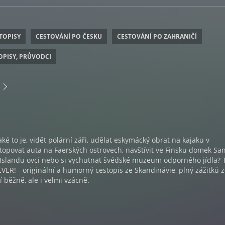
TOPISY
CESTOVÁNÍ PO ČESKU
CESTOVÁNÍ PO ZAHRANIČÍ
OPISY, PRŮVODCI
aké to je, vidět polární záři, udělat eskymácký obrat na kajaku v
opovat auta na Faerských ostrovech, navštívit ve Finsku domek Sa
 Islandu ovci nebo si vychutnat švédské muzeum odporného jídla? T
VER! - originální a humorný cestopis ze Skandinávie, plný zážitků 
í běžně, ale i velmi vzácně.