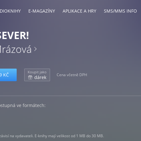
DIOKNIHY
E-MAGAZÍNY
APLIKACE A HRY
SMS/MMS INFO
SEVER!
Mrázová
Koupit jako
9 KČ
Cena včetně DPH
dárek
ostupná ve formátech:
visí na vydavateli. E-knihy mají velikost od 1 MB do 30 MB.