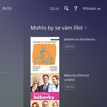
BLOG
O2.cz
Přihlásit se
Mohlo by se vám líbit
Jedeme na dovolenou
209 Kč
Bábovky (filmové
vydání)
209 Kč