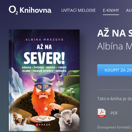
UVÍTACÍ MELODIE
E-KNIHY
AU
AŽ NA 
Albína 
KOUPIT ZA 29
Tato e-kniha je d
PDF
Dostupnost formátů zá