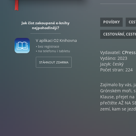
POVÍDKY
CES
Jak číst zakoupené e-knihy
nejpohodlněji?
CESTOVÁNÍ, CEST
V aplikaci O2 Knihovna
• bez registrace
• na telefonu i tabletu
Vydavatel:
CPress
Vydáno: 2023
STÁHNOUT ZDARMA
Jazyk: český
Počet stran: 224
Zajímalo by vás, j
Grónském moři, st
Klause, přejet na
přečtěte AŽ NA SE
zemí, kam se jezd