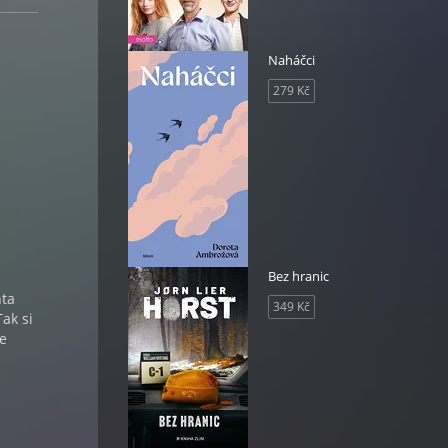
Naháčci
279 Kč
Bez hranic
nta
349 Kč
ak si
ze