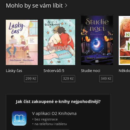
Mohlo by se vám líbit
Lásky čas
Srdcerváči 5
Studie noci
Někdo
299 Kč
329 Kč
349 Kč
Jak číst zakoupené e-knihy nejpohodlněji?
V aplikaci O2 Knihovna
• bez registrace
• na telefonu i tabletu