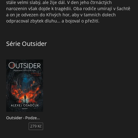
stále velmi slabý, ale žije dál. V den jeho čtrnáctých
narozenin však dojde k tragédii. Oba rodiče umírají v šachtě
a on je odvezen do Křivých hor, aby v tamních dolech
odpracoval zbytek dluhu… a bojoval o přežití.
Série Outsider
Outsider - Podzemí Křivých hor
279 Kč