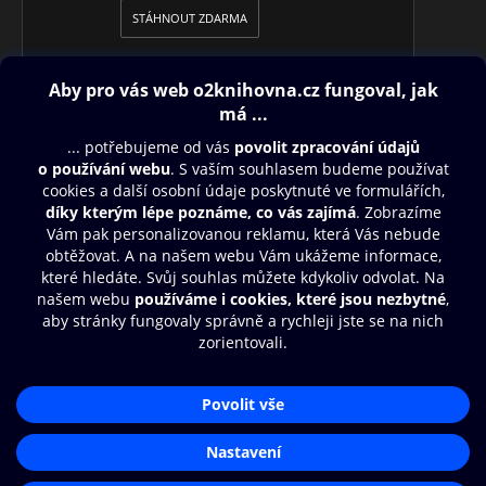
STÁHNOUT ZDARMA
Obsah ke stažení
Moje O2 Knihovna
Další zábava
© O2 Czech Republic a.s.
Nákupní řád
Přístupnost
Aplikace O2 Knihovna
Zásady zpracování osobních údajů
Čti a poslouchej své e-knihy a
Cookies
audioknihy rychleji a pohodlněji.