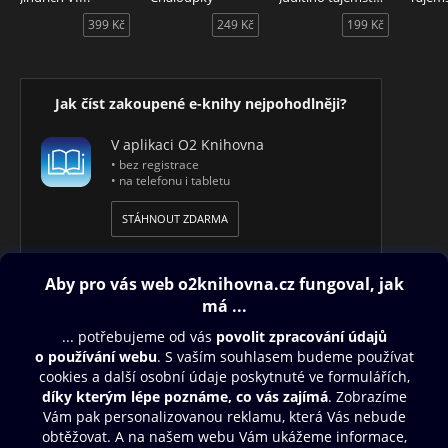
399 Kč
249 Kč
199 Kč
Jak číst zakoupené e-knihy nejpohodlněji?
V aplikaci O2 Knihovna
• bez registrace
• na telefonu i tabletu
STÁHNOUT ZDARMA
Obsah ke stažení
Moje O2 Knihovna
Další zábava