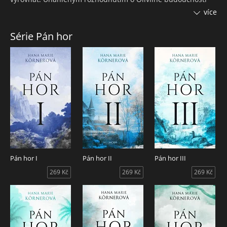
vnese do rodiny rozkol. Ztrácí důvěru své manželky Sylvie i
více
sestry Josefíny, oba starší synové se s ním rozcházejí ve
zlém. Christian dokonce opouští studia, rozhodnutý najít
Série Pán hor
svou dětskou lásku za každou cenu. Jeho cesta do Itálie však
situaci ještě víc zkomplikuje. V souboji smrtelně zraní
soupeře a je nucen uzavřít formální sňatek ze cti. Tehdy
potkává svou osudovou lásku, která je však pro něj
nedostupná. Když v jeho domě dojde k podezřelému úmrtí,
obrátí se veřejné mínění proti němu. Vyšetřování končí
soudem a Christianův život se ocitá v nebezpečí. V těžké
situaci se rodina opět semkne a podá mu pomocnou ruku.
Suché a horké léto roku 1836 způsobí na francouzském jihu
sérii ničivých požárů. Jeden z nich osudově zasáhne i rodinu
de Braie…
Pán hor I
Pán hor II
Pán hor III
269 Kč
269 Kč
269 Kč