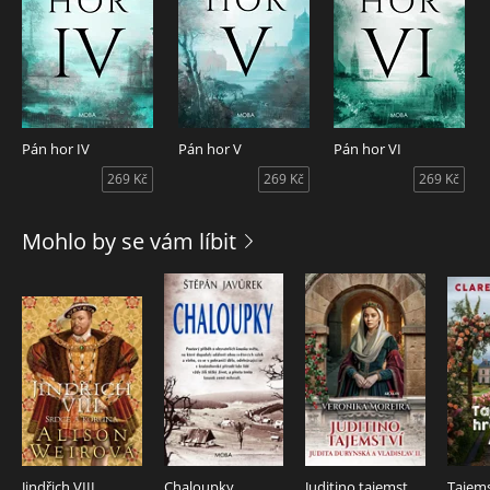
Pán hor IV
Pán hor V
Pán hor VI
269 Kč
269 Kč
269 Kč
Mohlo by se vám líbit
Jindřich VIII.
Chaloupky
Juditino tajemství - Judita Durynská a Vladislav II.