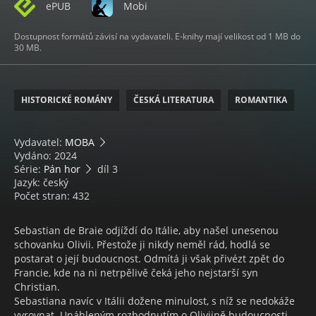
ePUB
Mobi
Dostupnost formátů závisí na vydavateli. E-knihy mají velikost od 1 MB do
30 MB.
HISTORICKÉ ROMÁNY
ČESKÁ LITERATURA
ROMANTIKA
Vydavatel:
MOBA
Vydáno: 2024
Série:
Pán hor
díl 3
Jazyk: český
Počet stran: 432
Sebastian de Braie odjíždí do Itálie, aby našel unesenou
schovanku Olivii. Přestože ji nikdy neměl rád, hodlá se
postarat o její budoucnost. Odmítá ji však přivézt zpět do
Francie, kde na ni netrpělivě čeká jeho nejstarší syn
Christian.
Sebastiana navíc v Itálii dožene minulost, s níž se nedokáže
vyrovnat. Unáhleným rozhodnutím o Oliviině budoucnosti