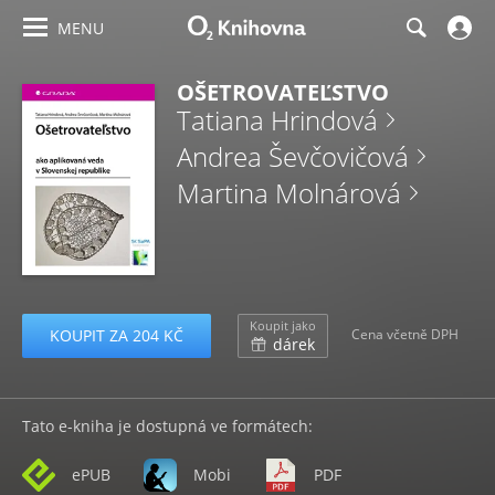
MENU
OŠETROVATEĽSTVO
Tatiana Hrindová
Andrea Ševčovičová
Martina Molnárová
Koupit jako
KOUPIT ZA 204 KČ
Cena včetně DPH
dárek
Tato e-kniha je dostupná ve formátech:
ePUB
Mobi
PDF