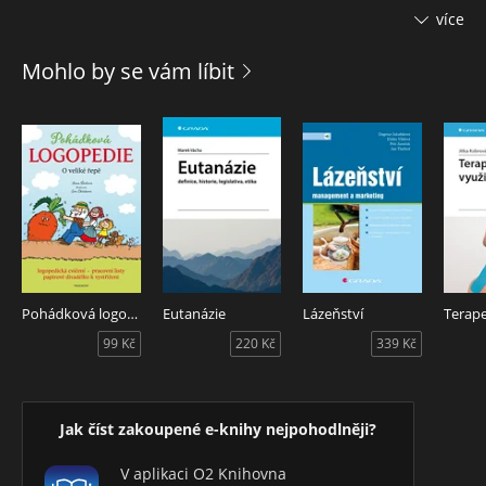
Celospolečenskými změnami, kterými Slovenská republika
více
od roku 1989 prošla, dochází ke změně pohledu na
ošetřovatelství, hlavně s důrazem na ošetřovatelství jako
Mohlo by se vám líbit
vědní disciplínu, s prostorem pro autonomní výkon
ošetřovatelské praxe.
Pohádková logopedie - O veliké řepě
Eutanázie
Lázeňství
99 Kč
220 Kč
339 Kč
Jak číst zakoupené e-knihy nejpohodlněji?
V aplikaci O2 Knihovna