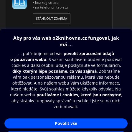
• bez registrace
• na telefonu i tabletu
STÁHNOUT ZDARMA
Obsah ke stažení
Moje O2 Knihovna
Další zábava
© O2 Czech Republic a.s.
Nákupní řád
Přístupnost
Aplikace O2 Knihovna
Zásady zpracování osobních údajů