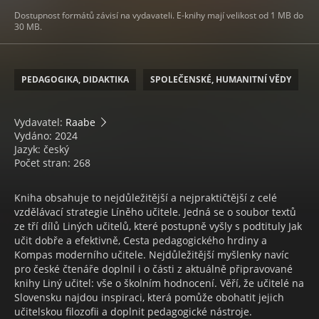
Dostupnost formátů závisí na vydavateli. E-knihy mají velikost od 1 MB do
30 MB.
PEDAGOGIKA, DIDAKTIKA
SPOLEČENSKÉ, HUMANITNÍ VĚDY
Vydavatel:
Raabe
Vydáno: 2024
Jazyk: český
Počet stran: 268
Kniha obsahuje to nejdůležitější a nejpraktičtější z celé
vzdělávací strategie Líněho učitele. Jedná se o soubor textů
ze tří dílů Liných učitelů, které postupně vyšly s podtituly Jak
učit dobře a efektivně, Cesta pedagogického hrdiny a
Kompas moderního učitele. Nejdůležitější myšlenky navíc
pro české čtenáře doplnil i o části z aktuálně připravované
knihy Liný učitel: vše o školním hodnocení. Věří, že učitelé na
Slovensku najdou inspiraci, která pomůže obohatit jejich
učitelskou filozofii a doplnit pedagogické nástroje.