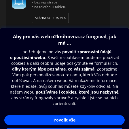
• bez registrace
• na telefonu i tabletu
STÁHNOUT ZDARMA
Obsah ke stažení
Moje O2 Knihovna
Další zábava
© O2 Czech Republic a.s.
Nákupní řád
Přístupnost
Aplikace O2 Knihovna
Zásady zpracování osobních údajů