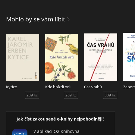
Mohlo by se vám líbit
Kytice
Kde hnízdí orli
Čas vrahů
239 Kč
269 Kč
339 Kč
Jak číst zakoupené e-knihy nejpohodlněji?
V aplikaci O2 Knihovna