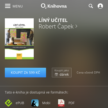
MENU
LÍNÝ UČITEL
Robert Čapek
Koupit jako
KOUPIT ZA 599 KČ
Cena včetně DPH
dárek
Tato e-kniha je dostupná ve formátech:
ePUB
Mobi
PDF