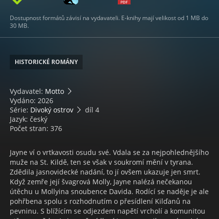
Dostupnost formátů závisí na vydavateli. E-knihy mají velikost od 1 MB do
30 MB.
HISTORICKÉ ROMÁNY
Vydavatel:
Motto
Vydáno: 2026
Série:
Divoký ostrov
díl 4
Jazyk: český
Počet stran: 376
Jayne ví o vrtkavosti osudu své. Vdala se za nejpohlednějšího
muže na St. Kildě, ten se však v soukromí mění v tyrana.
Zdědila jasnovidecké nadání, to jí ovšem ukazuje jen smrt.
Když zemře její švagrová Molly, Jayne nalézá nečekanou
útěchu u Mollyina snoubence Davida. Rodící se naděje je ale
pohřbena spolu s rozhodnutím o přesídlení Kilďanů na
pevninu. S blížícím se odjezdem napětí vrcholí a komunitou