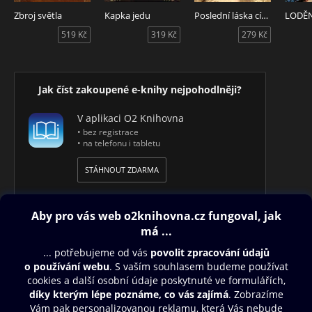
Zbroj světla
Kapka jedu
Poslední láska císaře Karla
519 Kč
319 Kč
279 Kč
Jak číst zakoupené e-knihy nejpohodlněji?
V aplikaci O2 Knihovna
• bez registrace
• na telefonu i tabletu
STÁHNOUT ZDARMA
Obsah ke stažení
Moje O2 Knihovna