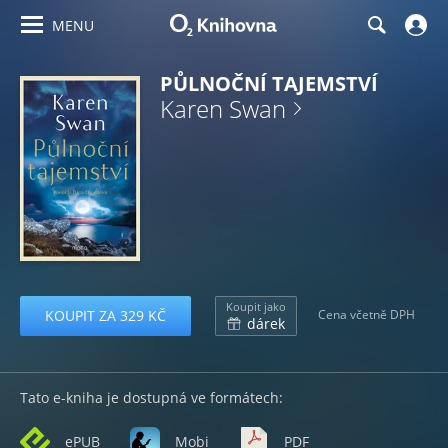
MENU
PŮLNOČNÍ TAJEMSTVÍ
Karen Swan
Koupit jako
KOUPIT ZA 329 KČ
Cena včetně DPH
dárek
Tato e-kniha je dostupná ve formátech:
ePUB
Mobi
PDF