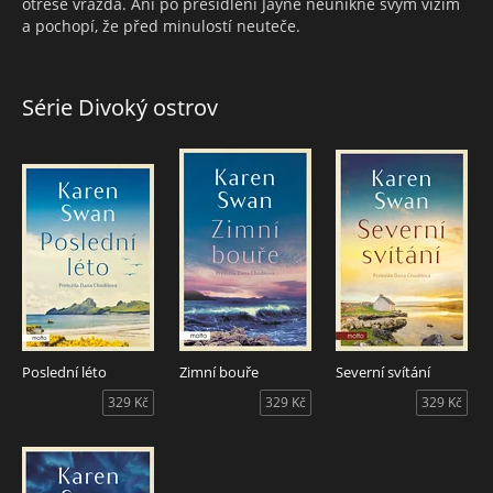
otřese vražda. Ani po přesídlení Jayne neunikne svým vizím
a pochopí, že před minulostí neuteče.
Série Divoký ostrov
Poslední léto
Zimní bouře
Severní svítání
329 Kč
329 Kč
329 Kč