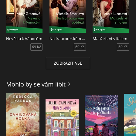
Nevěsta k Vánocům
Na francouzském pobřeží
Manželství s Italem
69 Kč
69 Kč
69 Kč
ZOBRAZIT VŠE
Mohlo by se vám líbit