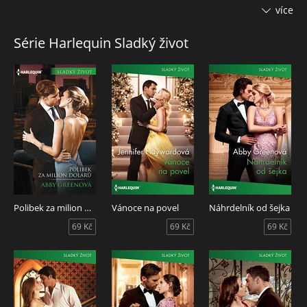
více
„Jsi ta poslední žena, se kterou bych se toužil oženit.“
Série Harlequin Sladký život
A přesto se s ní Vidal zasnoubil. Protože… se za celé ty roky
nezbavil chlapeckých snů o Evě a o tom, že mu podléhá…
Polibek za milion dolarů
Vánoce na povel
Náhrdelník od šejka
69 Kč
69 Kč
69 Kč