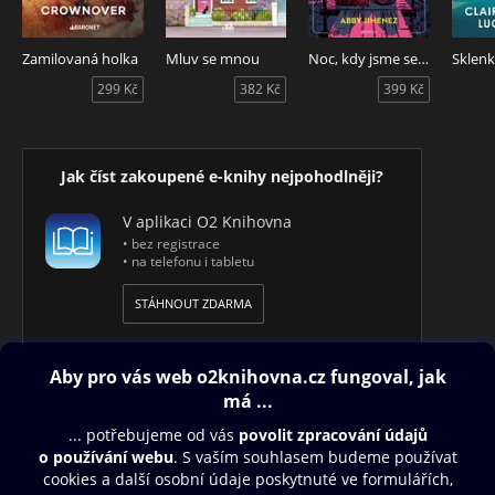
Zamilovaná holka
Mluv se mnou
Noc, kdy jsme se potkali
Sklenk
299 Kč
382 Kč
399 Kč
Jak číst zakoupené e-knihy nejpohodlněji?
V aplikaci O2 Knihovna
• bez registrace
• na telefonu i tabletu
STÁHNOUT ZDARMA
Obsah ke stažení
Moje O2 Knihovna