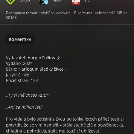
Dostupnost formátů závisí na vydavateli. E-knihy mají velikost od 1 MB do
30 MB.
ROMANTIKA
Vydavatel:
HarperCollins
Vydáno: 2024
Série:
Harlequin Sladký život
Jazyk: český
Počet stran: 154
„Ty si mě chceš vzít?“
„Ani za milion let!“
Pro Vidala bylo setkání s Evou po tolika letech příležitostí si
potvrdit, že se v ní nemýlil – stále stejně zlá a povýšenecká,
chladná a pohrdavá, stále mu toužící ubližovat.