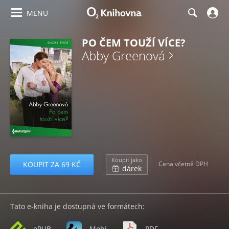
MENU
PO ČEM TOUŽÍ VÍCE?
Abby Greenová
Koupit jako
KOUPIT ZA 69 KČ
Cena včetně DPH
dárek
Tato e-kniha je dostupná ve formátech:
ePUB
Mobi
PDF