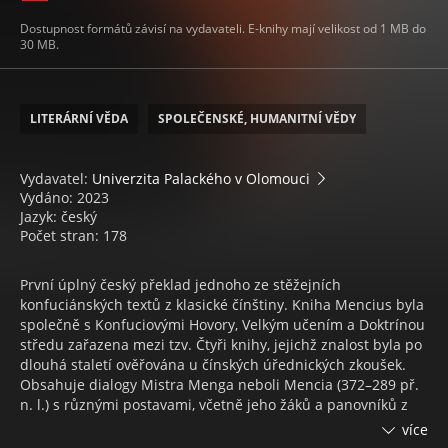
Dostupnost formátů závisí na vydavateli. E-knihy mají velikost od 1 MB do
30 MB.
LITERÁRNÍ VĚDA
SPOLEČENSKÉ, HUMANITNÍ VĚDY
Vydavatel:
Univerzita Palackého v Olomouci
Vydáno: 2023
Jazyk: český
Počet stran: 178
První úplný český překlad jednoho ze stěžejních
konfuciánských textů z klasické čínštiny. Kniha Mencius byla
společně s Konfuciovými Hovory, Velkým učením a Doktrínou
středu zařazena mezi tzv. Čtyři knihy, jejichž znalost byla po
dlouhá staletí ověřována u čínských úřednických zkoušek.
Obsahuje dialogy Mistra Menga neboli Mencia (372–289 př.
n. l.) s různými postavami, včetně jeho žáků a panovníků z
období Válčících států, které se tento „putující filosof“ snažil
více
přesvědčit k tomu, aby nastoupili cestu pravého krále v