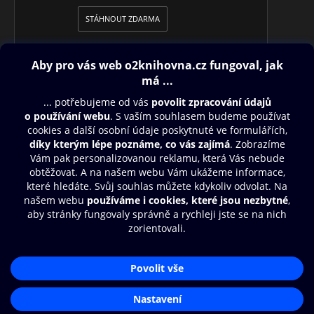
STÁHNOUT ZDARMA
Obsah ke stažení
Moje O2 Knihovna
Další zábava
© O2 Czech Republic a.s.
Nákupní řád
Přístupnost
Aplikace O2 Knihovna
Zásady zpracování osobních údajů
Čti a poslouchej své e-knihy a
Cookies
audioknihy rychleji a pohodlněji.