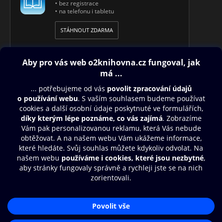
• bez registrace
• na telefonu i tabletu
STÁHNOUT ZDARMA
Obsah ke stažení
Moje O2 Knihovna
Další zábava
© O2 Czech Republic a.s.
Nákupní řád
Přístupnost
Aplikace O2 Knihovna
Zásady zpracování osobních údajů