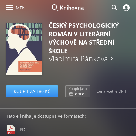
MENU
ČESKÝ PSYCHOLOGICKÝ
ROMÁN V LITERÁRNÍ
VÝCHOVĚ NA STŘEDNÍ
ŠKOLE
Vladimíra Pánková
Koupit jako
KOUPIT ZA 180 KČ
Cena včetně DPH
dárek
Tato e-kniha je dostupná ve formátech:
PDF