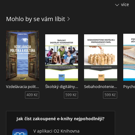
navazující otázky. Proč? Co? Jak? Proč vyučovat, číst,
více
interpretovat psychologický román? Co je ve středoškolských
učebnicích literární výchovy pokládáno za učivo o českém
Mohlo by se vám líbit
psychologickém románu? Jak interpretačně pracovat s texty
tohoto žánru? Přílohová část monografie zahrnuje odučené
výukové lekce včetně autentických žákovských výstupů.
Vzdelávacia politika a kultúra
Školský digitálny koordinátor
Sebahodnotenie digitálnej pripravenosti škôl
409 Kč
599 Kč
599 Kč
Jak číst zakoupené e-knihy nejpohodlněji?
V aplikaci O2 Knihovna