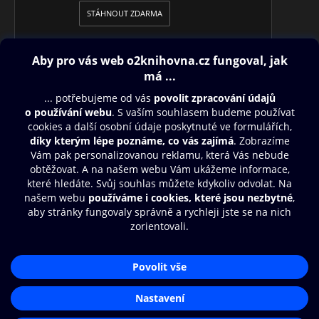
STÁHNOUT ZDARMA
Obsah ke stažení
Moje O2 Knihovna
Další zábava
© O2 Czech Republic a.s.
Nákupní řád
Přístupnost
Aplikace O2 Knihovna
Zásady zpracování osobních údajů
Čti a poslouchej své e-knihy a
Cookies
audioknihy rychleji a pohodlněji.