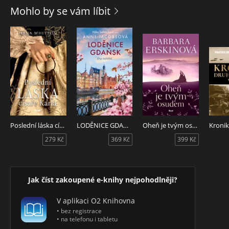
představitelů. Dále zde čtenář nalezne vysvětlení klíčových
Mohlo by se vám líbit
pojmů, informace o nejdůležitějších hnutích, smlouvách,
organizacích a různých fenoménech typických pro tento
region.
Druhé vydání obsahuje kromě aktualizovaných a doplněných
hesel také nové mapy, zachycující současný stav i historický
vývoj.
Poslední láska císaře Karla
LODĚNICE GDAŇSK: Dny začátků
Oheň je tvým osudem
279 Kč
369 Kč
399 Kč
Jak číst zakoupené e-knihy nejpohodlněji?
V aplikaci O2 Knihovna
• bez registrace
• na telefonu i tabletu