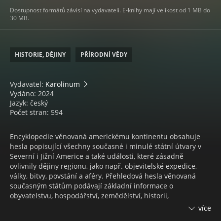
Dostupnost formátů závisí na vydavateli. E-knihy mají velikost od 1 MB do
30 MB.
HISTORIE, DĚJINY
PŘÍRODNÍ VĚDY
Vydavatel:
Karolinum
Vydáno: 2024
Jazyk: český
Počet stran: 594
Encyklopedie věnovaná americkému kontinentu obsahuje
hesla popisující všechny současné i minulé státní útvary v
Severní i Jižní Americe a také události, které zásadně
ovlivnily dějiny regionu, jako např. objevitelské expedice,
války, bitvy, povstání a aféry. Přehledová hesla věnovaná
současným státům podávají základní informace o
obyvatelstvu, hospodářství, zemědělství, historii,
teritoriálním vývoji i současné politické situaci. Nechybí ani
více
seznamy prezidentů či jiných vládnoucích státních