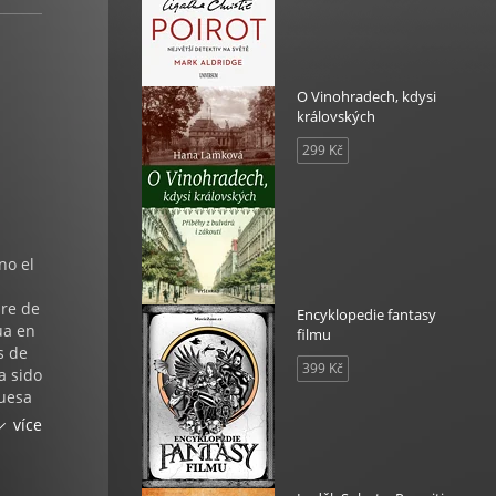
O Vinohradech, kdysi
královských
299 Kč
no el
n
bre de
Encyklopedie fantasy
ua en
filmu
s de
399 Kč
a sido
guesa
nte
více
o del