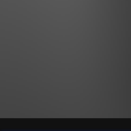
siglo xx como el 
considerarse como
que en la ultima 
principal es clar
entre las persona