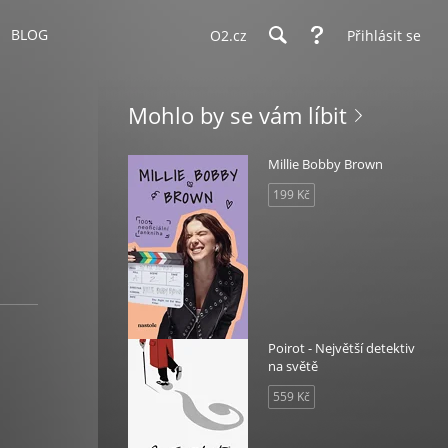
BLOG
O2.cz
Přihlásit se
Mohlo by se vám líbit
Millie Bobby Brown
199 Kč
Poirot - Největší detektiv
na světě
559 Kč