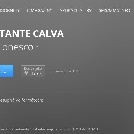
DIOKNIHY
E-MAGAZÍNY
APLIKACE A HRY
SMS/MMS INFO
TANTE CALVA
Ionesco
Koupit jako
 KČ
Cena včetně DPH
dárek
ostupná ve formátech:
visí na vydavateli. E-knihy mají velikost od 1 MB do 30 MB.