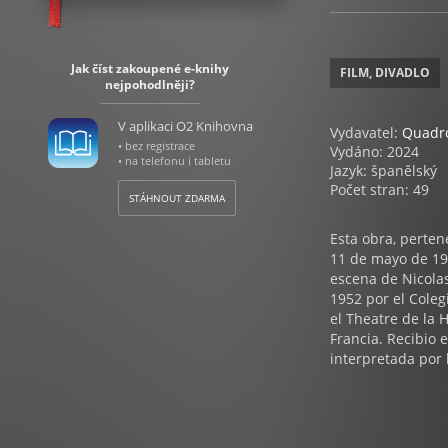
Jak číst zakoupené e-knihy
FILM, DIVADLO
nejpohodlněji?
V aplikaci O2 Knihovna
Vydavatel:
Quadr
• bez registrace
Vydáno: 2024
• na telefonu i tabletu
Jazyk: španělský
Počet stran: 49
STÁHNOUT ZDARMA
Esta obra, perten
11 de mayo de 19
escena de Nicolas
1952 por el Cole
el Theatre de la 
Francia. Recibio 
interpretada por 
de la epoca. Una 
por Ionesco en es
atmosfera donde 
comunicarse de f