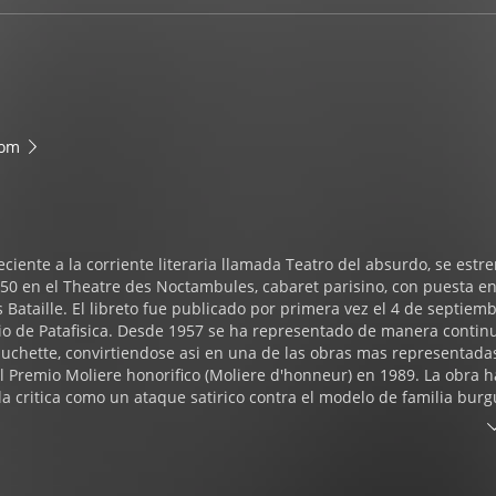
om
eciente a la corriente literaria llamada Teatro del absurdo, se estre
50 en el Theatre des Noctambules, cabaret parisino, con puesta e
 Bataille. El libreto fue publicado por primera vez el 4 de septiem
gio de Patafisica. Desde 1957 se ha representado de manera contin
Huchette, convirtiendose asi en una de las obras mas representada
el Premio Moliere honorifico (Moliere d'honneur) en 1989. La obra h
la critica como un ataque satirico contra el modelo de familia bur
de las caracteristicas del teatro del absurdo utilizada magistralme
ta obra es el recurso de los dialogos inconexos, creando así una
los personajes están físicamente cerca pero no pueden llegar a
orma efectiva. Con este recurso Ionesco nos muestra al ser human