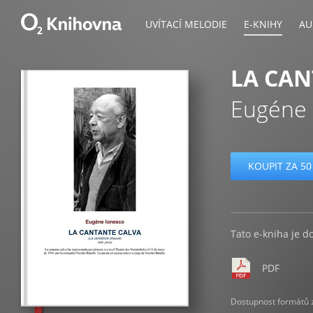
UVÍTACÍ MELODIE
E-KNIHY
AU
LA CAN
Eugéne 
KOUPIT ZA 50
Tato e-kniha je d
PDF
Dostupnost formátů zá