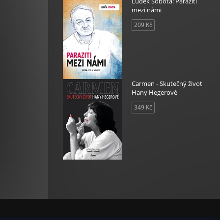
Luděk Sobota: Paraziti
mezi námi
tanto
209 Kč
blemas
Carmen - Skutečný život
Hany Hegerové
349 Kč