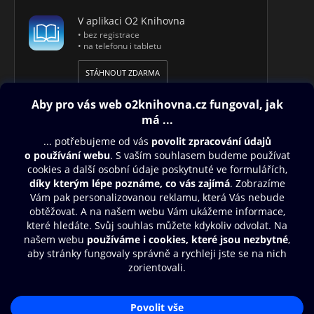
V aplikaci O2 Knihovna
• bez registrace
• na telefonu i tabletu
STÁHNOUT ZDARMA
Obsah ke stažení
Moje O2 Knihovna
Další zábava
© O2 Czech Republic a.s.
Nákupní řád