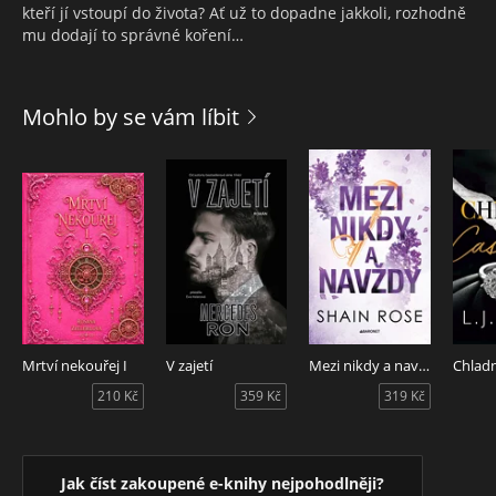
kteří jí vstoupí do života? Ať už to dopadne jakkoli, rozhodně
mu dodají to správné koření…
Mohlo by se vám líbit
Mrtví nekouřej I
V zajetí
Mezi nikdy a navždy
210 Kč
359 Kč
319 Kč
Jak číst zakoupené e-knihy nejpohodlněji?