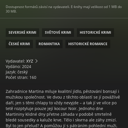
Dostupnost formátů závisí na vydavateli. E-knihy mají velikost od 1 MB do
30 MB.
SEVERSKÉ KRIMI
SVĚTOVÉ KRIMI
HISTORICKÉ KRIMI
ČESKÉ KRIMI
ROMANTIKA
HISTORICKÉ ROMANCE
Vydavatel:
XYZ
Vydáno: 2024
Jazyk: český
Počet stran: 160
Zahradnice Martina miluje kvalitní jídlo, pěstování bonsají i
mužskou společnost. Ve dvou z těchto oblastí se jí povážlivě
daří, jen s těmi chlapy to vždy nevyjde – a tak jí ve vilce po
tetě rozptyluje pouze její kocour Noir. Jednoho dne
Martininy klidné dny přetne záhada v podobě smrtelně
bledé sousedky a kaluže krve. Tělo i skvrna ale záhy zmizí.
Byl to jen přelud? A pomůžou jí s pátráním pohlední muži,