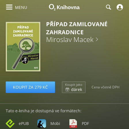
MENU
PŘÍPAD ZAMILOVANÉ
ZAHRADNICE
Miroslav Macek
Koupit jako
KOUPIT ZA 279 KČ
Cena včetně DPH
dárek
Tato e-kniha je dostupná ve formátech:
ePUB
Mobi
PDF