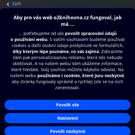
Zpět
Obsah ke stažení
Moje O2 Knihovna
Další zábava
© O2 Czech Republic a.s.
Nákupní řád
Přístupnost
Aplikace O2 Knihovna
Zásady zpracování osobních údajů
Čti a poslouchej své e-knihy a
Cookies
audioknihy rychleji a pohodlněji.
Nastavení cookies